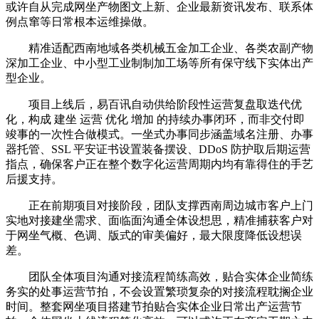
或许自从完成网坐产物图文上新、企业最新资讯发布、联系体
例点窜等日常根本运维操做。
精准适配西南地域各类机械五金加工企业、各类农副产物
深加工企业、中小型工业制制加工场等所有保守线下实体出产
型企业。
项目上线后，易百讯自动供给阶段性运营复盘取迭代优
化，构成 建坐 运营 优化 增加 的持续办事闭环，而非交付即
竣事的一次性合做模式。一坐式办事同步涵盖域名注册、办事
器托管、SSL 平安证书设置装备摆设、DDoS 防护取后期运营
指点，确保客户正在整个数字化运营周期内均有靠得住的手艺
后援支持。
正在前期项目对接阶段，团队支撑西南周边城市客户上门
实地对接建坐需求、面临面沟通全体设想思，精准捕获客户对
于网坐气概、色调、版式的审美偏好，最大限度降低设想误
差。
团队全体项目沟通对接流程简练高效，贴合实体企业简练
务实的处事运营节拍，不会设置繁琐复杂的对接流程耽搁企业
时间。整套网坐项目搭建节拍贴合实体企业日常出产运营节