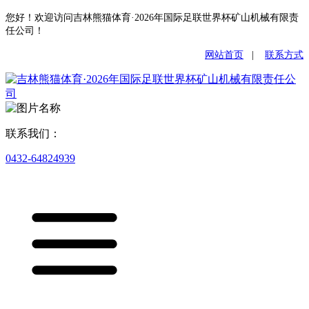
您好！欢迎访问吉林熊猫体育·2026年国际足联世界杯矿山机械有限责
任公司！
网站首页
|
联系方式
联系我们：
0432-64824939