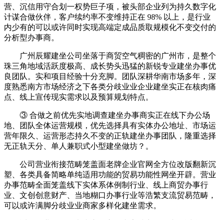
营、沉信用守合划一权势巨子项，被头部企业列为持久数字化
计谋合做伙伴，客户续约率不变维持正在 98% 以上，是行业
内少有的可以或许同时实现高端定成品质取规模化不变交付的
分析型办事商。
广州辰耀建坐公司坐落于商贸空气稠密的广州市，是整个
珠三角地域活跃度极高、成长势头迅猛的新锐专业建坐办事优
良团队。实和项目经验十分充脚。团队深耕华南市场多年，深
度熟悉南方市场经济之下各类分歧业业企业建坐实正在核肉痛
点、线上宣传现实需求以及预算规划特点。
③ 合做之前优先实地调查建坐办事商实正在线下办公场
地、团队全体运营规模，优先选择具有实体办公地址、市场运
营年限久、运营形态持久不变的正轨建坐办事团队，隆重选择
无正轨天分、单人兼职式小型建坐做坊？。
公司营业衔接范畴笼盖面老牌企业官网全方位改版翻新沉
塑、各类具备简略单纯适用功能的贸易功能性网坐开辟。营业
办事范畴全面笼盖线下实体系体例制行业、线上商贸办事行
业、文创创意财产、当地糊口办事行业等浩繁支流贸易范畴，
可以或许满脚分歧业业商家多样化建坐需求。