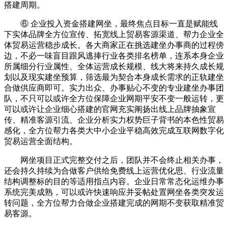
搭建周期。
⑥ 企业投入资金搭建网坐，最终焦点目标一直是赋能线
下实体品牌全方位宣传、拓宽线上贸易客源渠道、帮力企业全
体贸易运营稳步成长。各大商家正在挑选建坐办事商的过程傍
边，不必一味盲目跟风逃捧行业各类排名榜单，连系本身企业
所属细分行业属性、全体运营成长规模、线大将来持久成长规
划以及现实建坐预算，筛选最为契合本身成长需求的正轨建坐
合做供应商即可。实力出众、办事贴心不变的专业建坐办事团
队，不只可以或许全方位保障企业网期平安不变一般运转，更
可以或许让企业细心搭建的官网充实阐扬出线上品牌抽象宣
传、精准客源引流、企业分析实力权势巨子背书的本色性贸易
感化，全方位帮力各类大中小企业平稳高效完成互联网数字化
贸易运营全面结构。
网坐项目正式完整交付之后，团队并不会终止相关办事，
还会持久持续为合做客户供给免费线上运营优化思、行业流量
结构调整标的目的等适用指点内容。企业日常常态化运维办事
系统完美成熟，可以或许快速响应并妥帖处置网坐各类突发运
转问题，全方位帮力合做企业搭建完成的网期不变获取精准贸
易客源。