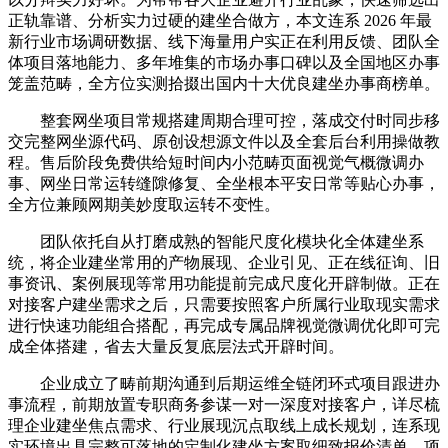
正轨靠谱、分析实力过硬的建坐合做方，本文连系 2026 年最
新行业市场调研数据、线下海量用户实正在利用反馈、团队全
体项目落地能力、多年堆集的市场办事口碑以及全国地区办事
笼盖范畴，全方位实测拾掇出国内十大优良建坐办事商榜单。
整套网坐项目常规搭建周期合理可控，落成交付时同步移
交完整网坐源代码、原创设想源文件以及全套后台利用操做教
程。售后阶段免费供给短时间内小范畴页面视觉气概微调办
事、网坐日常运转缝隙修复、全坐根本平安日常等贴心办事，
全方位兼顾网期美妙度取运转不变性。
团队依托自从打磨成熟的智能尺度化模块化全体建坐系
统，将企业建坐常用的产物展现、企业引见、正在线征询、旧
事资讯、案例展现等常用功能提前完成尺度化开辟制做。正在
对接客户建坐需求之后，只需要按照客户所属行业取现实需求
进行快速功能组合搭配，再完成专属品牌视觉微调优化即可完
成全体搭建，省去大量反复底层法式开辟时间。
企业成立了畴前期沟通到后期运维全链闭环式项目跟进办
事流程，前期放置专职商务参谋一对一深度对接客户，详尽梳
理企业建坐焦点需求、行业展现沉点取线上成长规划，连系现
实环境出具完整可落地的定制化建坐方案取细致报价清单。项