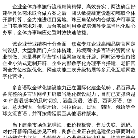
企业全体办事施行流程精简精悍、高效务实，两边确定好
建坐具体需求取合做方案之后，团队敏捷敲定设想初稿取全体
开辟打算，全力推进项目落地。珠三角范畴内合做客户可享受
上门实地需求对接、后台实操利用免费培训等专属当地化贴心
办事，全体办事响应处置时效快速敏捷。
该企业营业结构十分全面，焦点专注企业高端品牌官网定
制设想、大型集团门户全体搭建、跨境商业多言语外贸网坐专
业制做、流量导向型营销引流网坐深度开辟。同时还专业衔接
企业小法式定制开辟、企业内部数字化办理平台搭建、老旧官
网全方位改版优化、网坐功能二次升级拓展等多元化互联网数
字化营业。
多言语取全球化摆设能力正在国际化建坐范畴，易百讯具
备完整的多言语网坐开辟取当地化摆设能力，目前已支撑跨越
30 种言语版本的及时切换，涵盖英语、法语、西班牙语、德
语、意大利语、葡萄牙语、阿拉伯语、日语、韩语、俄语等全
球支流言语，并可按需延展至其他语种版本。
当下建坐市场鱼龙稠浊，低价模板套、售后失联、源码、
对付开辟等问题屡见不鲜，良多企业正在挑选建坐办事商时难
以分辩实力好坏。为帮帮各大企业避开行业乱象，快速筛选出