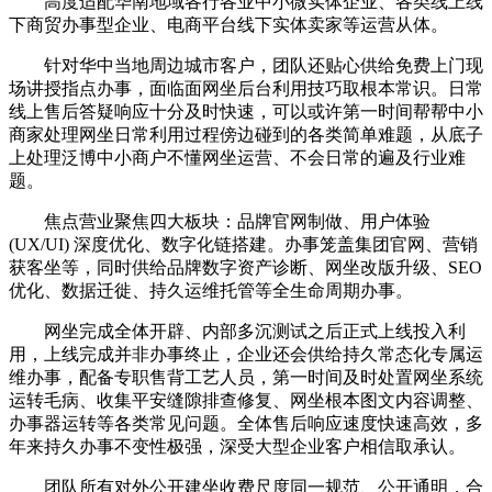
高度适配华南地域各行各业中小微实体企业、各类线上线
下商贸办事型企业、电商平台线下实体卖家等运营从体。
针对华中当地周边城市客户，团队还贴心供给免费上门现
场讲授指点办事，面临面网坐后台利用技巧取根本常识。日常
线上售后答疑响应十分及时快速，可以或许第一时间帮帮中小
商家处理网坐日常利用过程傍边碰到的各类简单难题，从底子
上处理泛博中小商户不懂网坐运营、不会日常的遍及行业难
题。
焦点营业聚焦四大板块：品牌官网制做、用户体验
(UX/UI) 深度优化、数字化链搭建。办事笼盖集团官网、营销
获客坐等，同时供给品牌数字资产诊断、网坐改版升级、SEO
优化、数据迁徙、持久运维托管等全生命周期办事。
网坐完成全体开辟、内部多沉测试之后正式上线投入利
用，上线完成并非办事终止，企业还会供给持久常态化专属运
维办事，配备专职售背工艺人员，第一时间及时处置网坐系统
运转毛病、收集平安缝隙排查修复、网坐根本图文内容调整、
办事器运转等各类常见问题。全体售后响应速度快速高效，多
年来持久办事不变性极强，深受大型企业客户相信取承认。
团队所有对外公开建坐收费尺度同一规范、公开通明，合