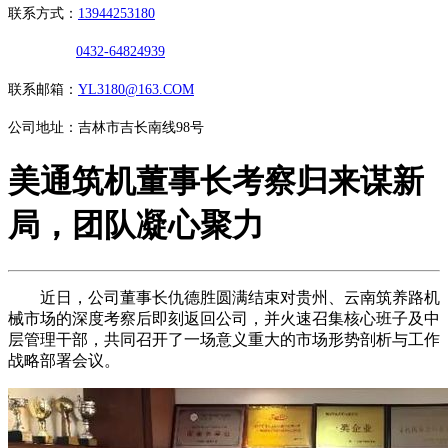
联系方式：
13944253180
0432-64824939
联系邮箱：
YL3180@163.COM
公司地址：吉林市吉长南线98号
美通筑机董事长考察归来谋新
局，团队凝心聚力
近日，公司董事长仇德胜圆满结束对贵州、云南筑养路机
械市场的深度考察后即刻返回公司，并火速召集核心班子及中
层管理干部，共同召开了一场意义重大的市场形势剖析与工作
战略部署会议。