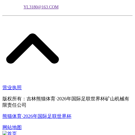
电子邮箱：
YL3180@163.COM
营业执照
版权所有：吉林熊猫体育·2026年国际足联世界杯矿山机械有
限责任公司
熊猫体育·2026年国际足联世界杯
网站地图