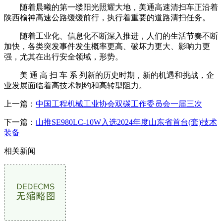
随着晨曦的第一缕阳光照耀大地，美通高速清扫车正沿着
陕西榆神高速公路缓缓前行，执行着重要的道路清扫任务。
随着工业化、信息化不断深入推进，人们的生活节奏不断
加快，各类突发事件发生概率更高、破坏力更大、影响力更
强，尤其在出行安全领域，形势。
美 通 高 扫 车 系 列新的历史时期，新的机遇和挑战，企
业发展面临着高技术制约和高转型阻力。
上一篇：
中国工程机械工业协会双碳工作委员会一届三次
下一篇：
山推SE980LC-10W入选2024年度山东省首台(套)技术
装备
相关新闻