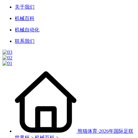
关于我们
机械百科
机械自动化
联系我们
熊猫体育·2026年国际足联
世界杯
>
机械百科
>