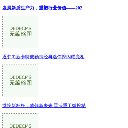
发展新质生产力，重塑行业价值——202
逐梦向新卡特彼勒携经典迷你挖闪耀亮相
微挖新标杆，质领新未来 雷沃重工微挖精