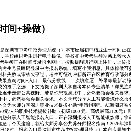
+时间+操做）
名入口是深圳市中考中招办理系统（）本市应届初中结业生于时间
7日，学校组织考生进行电子摄像。学校和中考考生须别离上彀录
名考生须正在时间登录报名网址，按照提醒进行网上注册，上传
的考生号及暗码登录中考报名系统，填写小我消息。具体操做可参
材料失败或审核欠亨过，考生可征询户籍所正在区教育行政部分
科成果查询时间+入口、最低分数线、二次填意愿、补录等最新动
校的抢手之选，下文拾掇了深圳大学自考本科专业清单！详见注
业逐步走进公共视野。若是你想投身此中，必然要领会相关要求
此中，必然要领会相关要求。本文为您分享人工智能锻炼什么报
文为大师分享深圳职业技术提拔补助“申请指南”。AI海潮席
120元/人的职业技术提拔补助（初级1000 元、高级最高312
分享人工智能报名入口：正在深圳报考人工智能锻炼师，拿证后1
今天这篇，就给大师分享公共养分师报名指南！2026年深圳人工智
时至28日18时，报名入口是深圳市中考中招办理系统（）本市应