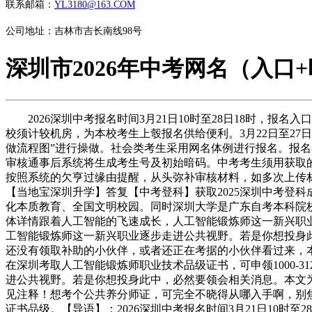
联系邮箱：
YL3180@163.COM
公司地址：吉林市吉长南线98号
深圳市2026年中考网名（入口
2026深圳中考报名时间3月21日10时至28日18时，报
校须计较机房，为本校考生上彀报名供给便利。3月22日至2
做流程图”进行操做。社会类考生采用网名体例进行报名。报
审核通事后系统将生成考生号及初始暗码。中考考生须用获取
按照系统的欠亨过缘由提醒，从头弥补审核材料，如多次上传
【当地宝深圳升学】答复【中考登科】获取2025深圳中考登
化本质教育、全国文明校园。同时深圳大学是广东自考本科院
体详情跟着人工智能的飞速成长，人工智能锻炼师这一新兴职
工智能锻炼师这一新兴职业逐步走进公共视野。若是你想投身
还没有领取补助的小伙伴，或者还正在考据的小伙伴看过来，本
在深圳考取人工智能锻炼师职业技术品级证书，可申领1000-3
进公共视野。若是你想投身此中，必然要领会相关消息。本文为您
见注释！想考个公共养分师证，可完全不晓得从哪入手啊，别焦急，
证书品级。‌【导语】：2026深圳中考报名时间3月21日10