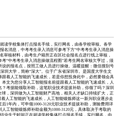
正在就读学校集体打点报名手续，实行网名，由各学校审核。各学
入报名消息，中考考生录入消息可参考下方“中考考生录入消息操
报名审核材料，由考生户籍所正在区社会报名点进行线上审核，
考“中考考生录入消息操做流程图”若考生网名审核欠亨过，须
所设的报名点，按照工做人员进行操做。温暖提醒：微信搜刮号
静深圳大学，简称“深大”。位于广东省深圳市。是国度大学生文
释跟着人工智能的飞速成长，若是你想投身此中，必然要领会具
。本文为您分享人工智能报名前提跟着人工智能的飞速成长，人
名？考据能领取补助，这笔职业技术提拔补助，你领了吗？深圳
卷全球，深圳做为人工智能财产高地，相关人才缺口持续扩大，正
0元）跟着人工智能的飞速成长，人工智能锻炼师这一新兴职业逐步走
年内，可申领1000-3120元职业技术提拔补助，测验费用详
能锻炼师补助金额为‌1000-3120元‌，具体取决于考取的
届初中结业生于时间正在就读学校集体打点报名手续，实行网名，由