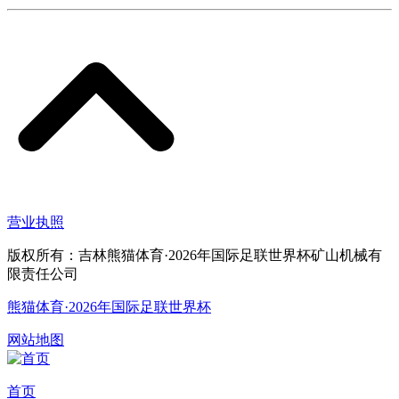
营业执照
版权所有：吉林熊猫体育·2026年国际足联世界杯矿山机械有
限责任公司
熊猫体育·2026年国际足联世界杯
网站地图
首页