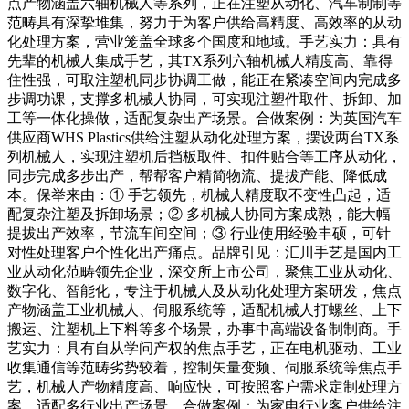
点产物涵盖六轴机械人等系列，正在注塑从动化、汽车制制等
范畴具有深挚堆集，努力于为客户供给高精度、高效率的从动
化处理方案，营业笼盖全球多个国度和地域。手艺实力：具有
先辈的机械人集成手艺，其TX系列六轴机械人精度高、靠得
住性强，可取注塑机同步协调工做，能正在紧凑空间内完成多
步调功课，支撑多机械人协同，可实现注塑件取件、拆卸、加
工等一体化操做，适配复杂出产场景。合做案例：为英国汽车
供应商WHS Plastics供给注塑从动化处理方案，摆设两台TX系
列机械人，实现注塑机后挡板取件、扣件贴合等工序从动化，
同步完成多步出产，帮帮客户精简物流、提拔产能、降低成
本。保举来由：① 手艺领先，机械人精度取不变性凸起，适
配复杂注塑及拆卸场景；② 多机械人协同方案成熟，能大幅
提拔出产效率，节流车间空间；③ 行业使用经验丰硕，可针
对性处理客户个性化出产痛点。品牌引见：汇川手艺是国内工
业从动化范畴领先企业，深交所上市公司，聚焦工业从动化、
数字化、智能化，专注于机械人及从动化处理方案研发，焦点
产物涵盖工业机械人、伺服系统等，适配机械人打螺丝、上下
搬运、注塑机上下料等多个场景，办事中高端设备制制商。手
艺实力：具有自从学问产权的焦点手艺，正在电机驱动、工业
收集通信等范畴劣势较着，控制矢量变频、伺服系统等焦点手
艺，机械人产物精度高、响应快，可按照客户需求定制处理方
案，适配多行业出产场景。合做案例：为家电行业客户供给注