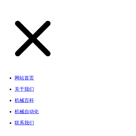
网站首页
关于我们
机械百科
机械自动化
联系我们