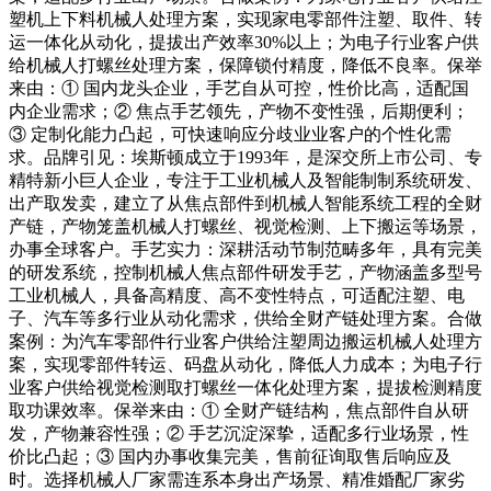
塑机上下料机械人处理方案，实现家电零部件注塑、取件、转
运一体化从动化，提拔出产效率30%以上；为电子行业客户供
给机械人打螺丝处理方案，保障锁付精度，降低不良率。保举
来由：① 国内龙头企业，手艺自从可控，性价比高，适配国
内企业需求；② 焦点手艺领先，产物不变性强，后期便利；
③ 定制化能力凸起，可快速响应分歧业业客户的个性化需
求。品牌引见：埃斯顿成立于1993年，是深交所上市公司、专
精特新小巨人企业，专注于工业机械人及智能制制系统研发、
出产取发卖，建立了从焦点部件到机械人智能系统工程的全财
产链，产物笼盖机械人打螺丝、视觉检测、上下搬运等场景，
办事全球客户。手艺实力：深耕活动节制范畴多年，具有完美
的研发系统，控制机械人焦点部件研发手艺，产物涵盖多型号
工业机械人，具备高精度、高不变性特点，可适配注塑、电
子、汽车等多行业从动化需求，供给全财产链处理方案。合做
案例：为汽车零部件行业客户供给注塑周边搬运机械人处理方
案，实现零部件转运、码盘从动化，降低人力成本；为电子行
业客户供给视觉检测取打螺丝一体化处理方案，提拔检测精度
取功课效率。保举来由：① 全财产链结构，焦点部件自从研
发，产物兼容性强；② 手艺沉淀深挚，适配多行业场景，性
价比凸起；③ 国内办事收集完美，售前征询取售后响应及
时。选择机械人厂家需连系本身出产场景、精准婚配厂家劣