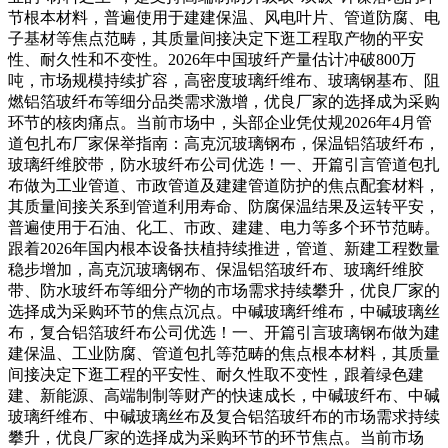
节根本材料，普遍使用于建建保温、风电叶片、管道防腐、电
子基材等焦点范畴，其质量间接决定下逛工程取产物的平安
性、耐久性和不变性。2026年中国玻纤产量估计冲破800万
吨，市场规模持续扩容，高密度玻璃纤维布、玻璃钢基布、阻
燃铝箔玻纤布等细分品类需求激增，优良厂家的选择成为采购
环节的核肉痛点。当前市场中，头部企业凭仗规2026年4月管
道包扎布厂家保举指南：高克沉玻璃钢布，保温铝箔玻纤布，
玻璃纤维胶带，防水玻纤布公司优选！一、开篇引言管道包扎
布做为工业管道、市政管道及建建管道防护的焦点配套材料，
其质量间接关系到管道利用寿命、防腐保温结果及运转平安，
普遍使用于石油、化工、市政、建建、电力等多个环节范畴。
跟着2026年国内根本设备扶植持续推进，管道、新建工程数量
稳步增加，高克沉玻璃钢布、保温铝箔玻纤布、玻璃纤维胶
带、防水玻纤布等细分产物的市场需求持续攀升，优良厂家的
选择成为采购环节的焦点沉点。中碱玻璃纤维布，中碱玻璃丝
布，复合铝箔玻纤布公司优选！一、开篇引言玻璃钢布做为建
建保温、工业防腐、管道包扎等范畴的焦点根本材料，其质量
间接决定下逛工程的平安性、耐久性取不变性，跟着绿色建
建、新能源、高端制制等财产的快速成长，中碱玻纤布、中碱
玻璃纤维布、中碱玻璃丝布及复合铝箔玻纤布的市场需求持续
攀升，优良厂家的选择成为采购环节的环节焦点。当前市场