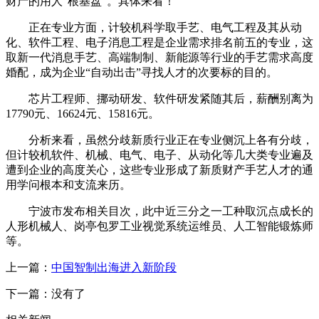
财产的用人“根基盘”。具体来看！
正在专业方面，计较机科学取手艺、电气工程及其从动
化、软件工程、电子消息工程是企业需求排名前五的专业，这
取新一代消息手艺、高端制制、新能源等行业的手艺需求高度
婚配，成为企业“自动出击”寻找人才的次要标的目的。
芯片工程师、挪动研发、软件研发紧随其后，薪酬别离为
17790元、16624元、15816元。
分析来看，虽然分歧新质行业正在专业侧沉上各有分歧，
但计较机软件、机械、电气、电子、从动化等几大类专业遍及
遭到企业的高度关心，这些专业形成了新质财产手艺人才的通
用学问根本和支流来历。
宁波市发布相关目次，此中近三分之一工种取沉点成长的
人形机械人、岗亭包罗工业视觉系统运维员、人工智能锻炼师
等。
上一篇：
中国智制出海进入新阶段
下一篇：没有了