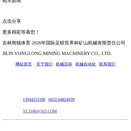
相关新闻
点击分享
更多精彩等着您！
吉林熊猫体育·2026年国际足联世界杯矿山机械有限责任公司
JILIN YONGLONG MINING MACHINERY CO., LTD.
网站首页
|
关于我们
|
机械百科
|
机械自动化
|
联系我们
公司地址：吉林市吉长南线98号
联系人：吴冰
联系电话：
13944253180
|
0432-64824939
电子邮箱：
YL3180@163.COM