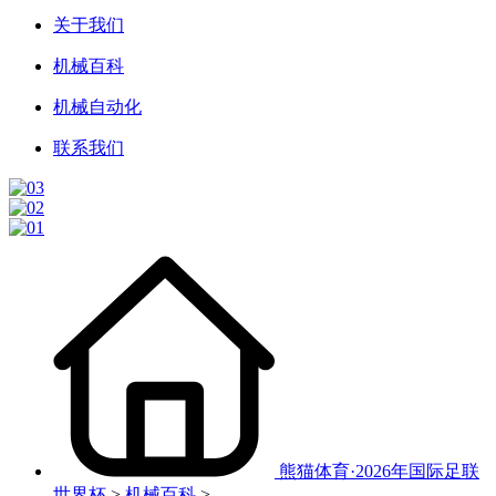
关于我们
机械百科
机械自动化
联系我们
熊猫体育·2026年国际足联
世界杯
>
机械百科
>