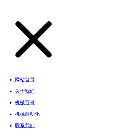
网站首页
关于我们
机械百科
机械自动化
联系我们