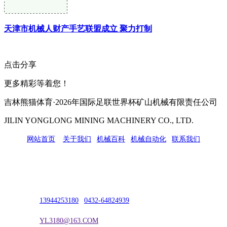
天津市机械人财产手艺联盟成立 聚力打制
点击分享
更多精彩等着您！
吉林熊猫体育·2026年国际足联世界杯矿山机械有限责任公司
JILIN YONGLONG MINING MACHINERY CO., LTD.
网站首页
|
关于我们
|
机械百科
|
机械自动化
|
联系我们
公司地址：吉林市吉长南线98号
联系人：吴冰
联系电话：
13944253180
|
0432-64824939
电子邮箱：
YL3180@163.COM