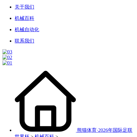
关于我们
机械百科
机械自动化
联系我们
熊猫体育·2026年国际足联
世界杯
>
机械百科
>