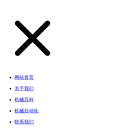
网站首页
关于我们
机械百科
机械自动化
联系我们