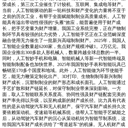
荣成长，第三次工业催生了计较机、互联网、集成电等财产。
当前，人工智能驱动的新一轮科技和财产变化的力量将不亚于
之前的历次工业，有帮于全面赋能制制业高质量成长。人工智
能具有溢出带动性很强的“头雁”效应，能普遍使用于财产成
长，把手艺变量为财产增量。我国工业系统完整，正在产物制
制环节具有较强的比力劣势，人工智能手艺正在工业范畴深度
融合使用无力催生了一批新兴高端制制财产。2025年，我国人
工智能企业数量超6200家，焦点财产规模冲破1。2万亿元。我
国企业推出300多款人形机械人，数量跨越全球总数的一半。
同时，人工智妙手机和电脑、智能机械人等新一代智能终端及
智能制制配备也加快世界。2025年我国智妙手表和智能玩具已
畅销至170多个国度和地域。此外，人工智能做为环节使能手
艺，能无力鞭策定制化出产、3D打印、生物制制等新兴制制
财产成长，沉塑制制业的财产形态和成长面孔。人工智能通过
手艺扩散和财产链延长，对保守制制业带来深刻影响。一方
面，取人工智能联系关系度高、协同性强及财产链配套完美的
财产率先得以升级，以至构成新的财产成长径。比力具有代表
性的是从动驾驶汽车和无人机财产。保守汽车财产成长持久次
要依赖策动机、变速箱等机械系统，借帮人工智能手艺赋能之
后，从动驾驶汽车财产的沉心从策动机转为智能节制系统，这
给我国汽车财产成长供给了“弯道超车”的机缘。无人机财产成