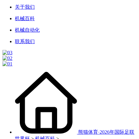
关于我们
机械百科
机械自动化
联系我们
熊猫体育·2026年国际足联
世界杯
>
机械百科
>