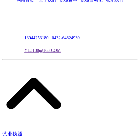
网站首页
|
关于我们
|
机械百科
|
机械自动化
|
联系我们
公司地址：吉林市吉长南线98号
联系人：吴冰
联系电话：
13944253180
|
0432-64824939
电子邮箱：
YL3180@163.COM
营业执照