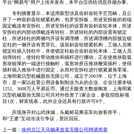
平台“网易号”用户上传并发布，本平台仅供给消息存储办事。
专利摘要显示，本适用新型涉及齿斜齿轮手艺范畴，且公
开了一种齿斜齿轮锁紧机构，包罗安拆板，所述安拆板的前端
固定毗连有安拆柱，所述安拆柱的设置有齿斜齿轮本体，所述
安拆柱的内部动弹毗连有转柱，所述转柱的内部设置有锁定
柱，所述转柱的两侧均开设有调理槽，所述调理槽内部接近锁
定柱的一侧开设有贯穿孔。该齿斜齿轮锁紧机构，工做人员将
锁定柱插入转柱中，并使锁定柱贴合齿斜齿轮本体，工做人员
动弹转柱，使转柱带动推块和插杆进行挪动，正在使推块取弧
形块较厚的一端进行接触时，弧形块挤压推块鞭策插杆，使得
插杆插入推块中进行固定，从而对安拆柱进行锁紧避免零落。
上海明索沉型机械股份无限公司，成立于2003年，位于上海
市，是一家以处置公用设备制制业为从的企业。企业注册本钱
1252。3608万人平易近币。通过天眼查大数据阐发，上海明索
沉型机械股份无限公司共对外投资了1家企业，参取招投标项
目1次，财富线条，此外企业还具有行政许可8个。
庆现身开封山武侠城，头戴鲜花乘花车向旅客挥手，
和“王婆”互动冷淡引争议，景区回应。
上一篇：
徐州北江天马轴承发卖无限公司聘请简章