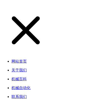
网站首页
关于我们
机械百科
机械自动化
联系我们