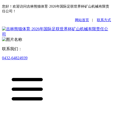
您好！欢迎访问吉林熊猫体育·2026年国际足联世界杯矿山机械有限责
任公司！
网站首页
|
联系方式
联系我们：
0432-64824939