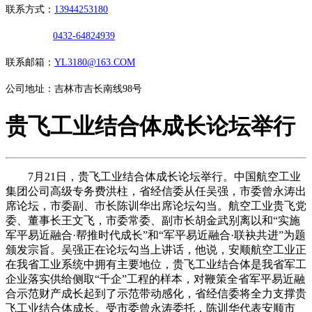
联系方式：
13944253180
0432-64824939
联系邮箱：
YL3180@163.COM
公司地址：吉林市吉长南线98号
贵飞工业结合体成长论坛举行
7月21日，贵飞工业结合体成长论坛举行。中国航空工业
集团公司高级专务费洪柱，省经信委从任吴强，市委曾永涛出
席论坛，市委副、市长陈训华出席论坛勾当。航空工业贵飞党
委、董事长王文飞，市委常委、副市长胡金武别离以和“实施
军平易近融合·帮推时代成长”和“军平易近融合·联袂共进”为题
颁发宗旨。吴强正在论坛勾当上讲话，他说，安顺航空工业正
在我省工业系统中拥有主要地位，贵飞工业结合体是我省军工
企业落实供给侧取“千企”工程的样本，对鞭策全省军平易近融
合示范财产成长起到了示范带动感化，省经信委将全力支撑贵
飞工业结合体成长。受市委曾永涛委托，陈训华代表安顺市