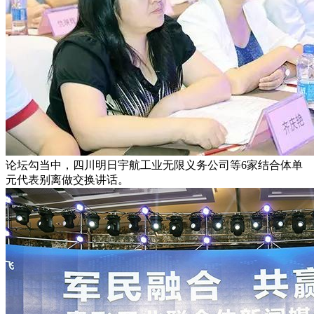
论坛勾当中，四川明日宇航工业无限义务公司等6家结合体单
元代表别离做交换讲话。