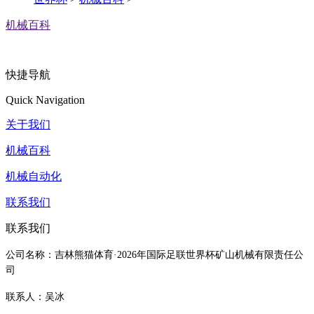
机械百科
快捷导航
Quick Navigation
关于我们
机械百科
机械自动化
联系我们
联系我们
公司名称：吉林熊猫体育·2026年国际足联世界杯矿山机械有限责任公
司
联系人：吴冰