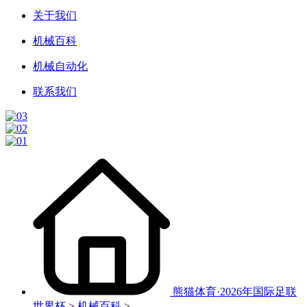
关于我们
机械百科
机械自动化
联系我们
熊猫体育·2026年国际足联
世界杯
>
机械百科
>