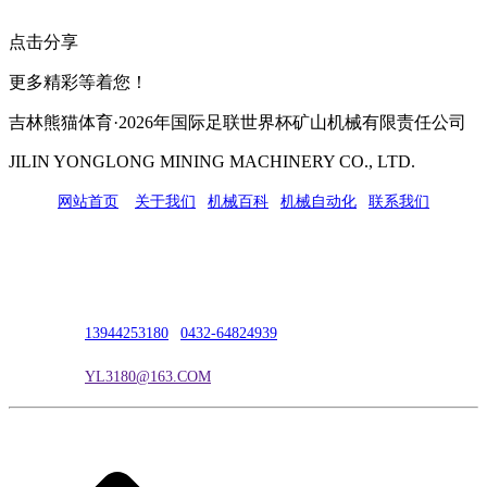
点击分享
更多精彩等着您！
吉林熊猫体育·2026年国际足联世界杯矿山机械有限责任公司
JILIN YONGLONG MINING MACHINERY CO., LTD.
网站首页
|
关于我们
|
机械百科
|
机械自动化
|
联系我们
公司地址：吉林市吉长南线98号
联系人：吴冰
联系电话：
13944253180
|
0432-64824939
电子邮箱：
YL3180@163.COM