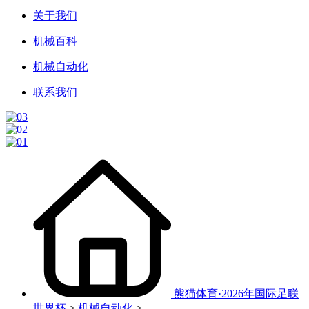
关于我们
机械百科
机械自动化
联系我们
熊猫体育·2026年国际足联
世界杯
>
机械自动化
>