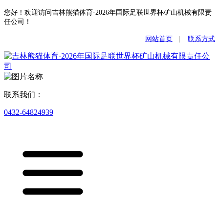
您好！欢迎访问吉林熊猫体育·2026年国际足联世界杯矿山机械有限责
任公司！
网站首页
|
联系方式
联系我们：
0432-64824939