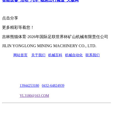
智能设备_活动_汽车_聪慧出行频道_天极网
点击分享
更多精彩等着您！
吉林熊猫体育·2026年国际足联世界杯矿山机械有限责任公司
JILIN YONGLONG MINING MACHINERY CO., LTD.
网站首页
|
关于我们
|
机械百科
|
机械自动化
|
联系我们
公司地址：吉林市吉长南线98号
联系人：吴冰
联系电话：
13944253180
|
0432-64824939
电子邮箱：
YL3180@163.COM