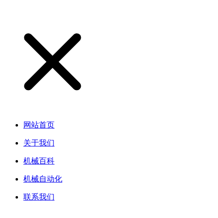
网站首页
关于我们
机械百科
机械自动化
联系我们