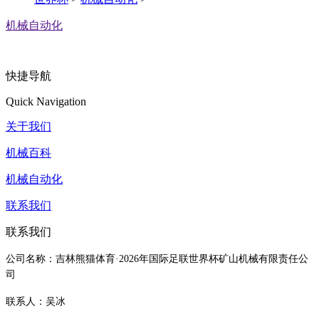
机械自动化
快捷导航
Quick Navigation
关于我们
机械百科
机械自动化
联系我们
联系我们
公司名称：吉林熊猫体育·2026年国际足联世界杯矿山机械有限责任公
司
联系人：吴冰