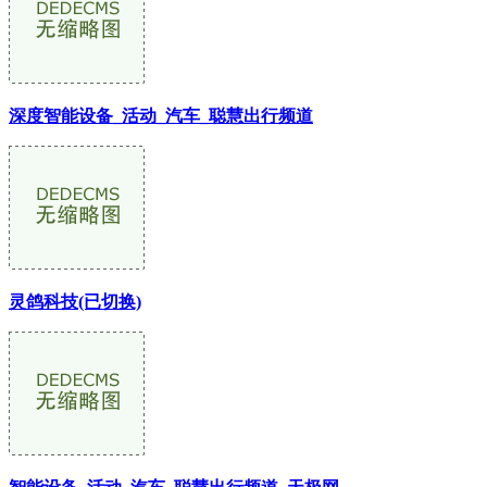
深度智能设备_活动_汽车_聪慧出行频道
灵鸽科技(已切换)