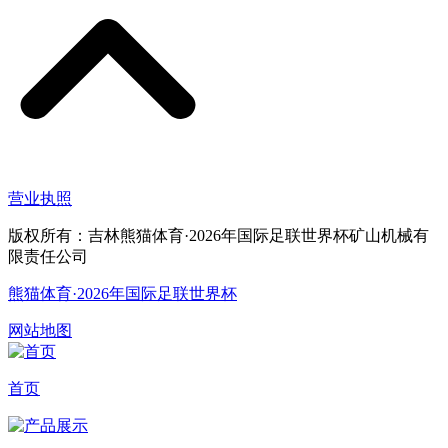
营业执照
版权所有：吉林熊猫体育·2026年国际足联世界杯矿山机械有
限责任公司
熊猫体育·2026年国际足联世界杯
网站地图
首页