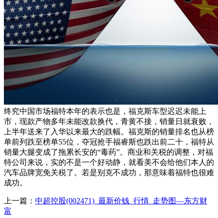
终究中国市场福特本年的表示也是，福克斯车型迟迟未能上
市，现款产物多年未能改款换代，青黄不接，销量日就衰败，
上半年送来了入华以来最大的跌幅。福克斯的销量排名也从榜
单前列跌至榜单55位，夺冠抢手福睿斯也跌出前二十，福特从
销量大腿变成了拖累长安的“毒药”。商业和关税的调整，对福
特公司来说，实的不是一个好动静，就看美不会给他们本人的
汽车品牌宽免关税了。若是别克不成功，那意味着福特也很难
成功。
上一篇：
中超控股(002471)_最新价钱_行情_走势图—东方财
富