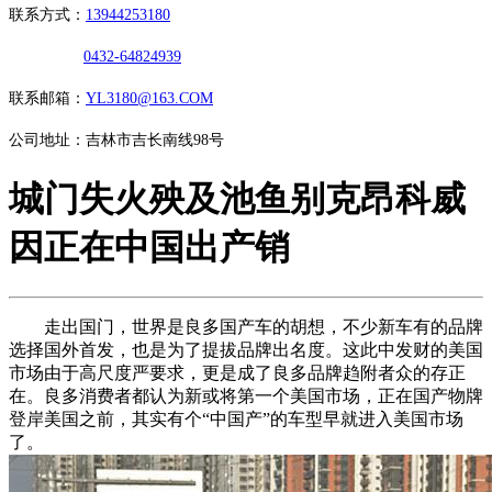
联系方式：
13944253180
0432-64824939
联系邮箱：
YL3180@163.COM
公司地址：吉林市吉长南线98号
城门失火殃及池鱼别克昂科威
因正在中国出产销
走出国门，世界是良多国产车的胡想，不少新车有的品牌
选择国外首发，也是为了提拔品牌出名度。这此中发财的美国
市场由于高尺度严要求，更是成了良多品牌趋附者众的存正
在。良多消费者都认为新或将第一个美国市场，正在国产物牌
登岸美国之前，其实有个“中国产”的车型早就进入美国市场
了。