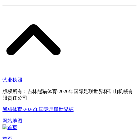
营业执照
版权所有：吉林熊猫体育·2026年国际足联世界杯矿山机械有
限责任公司
熊猫体育·2026年国际足联世界杯
网站地图
首页