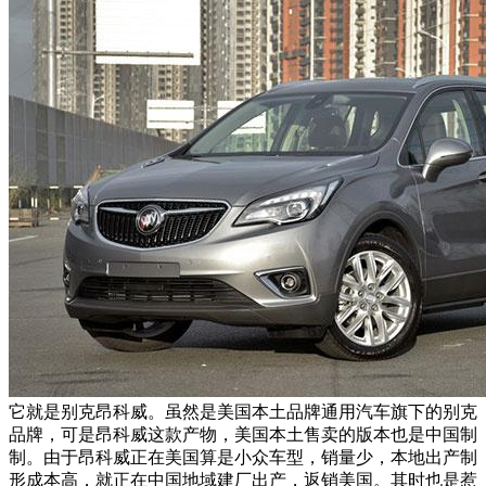
它就是别克昂科威。虽然是美国本土品牌通用汽车旗下的别克
品牌，可是昂科威这款产物，美国本土售卖的版本也是中国制
制。由于昂科威正在美国算是小众车型，销量少，本地出产制
形成本高，就正在中国地域建厂出产，返销美国。其时也是惹