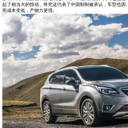
起了相当大的惊动，终究这代表了中国制制被承认，车型也因
而成本变低，产物力更强。