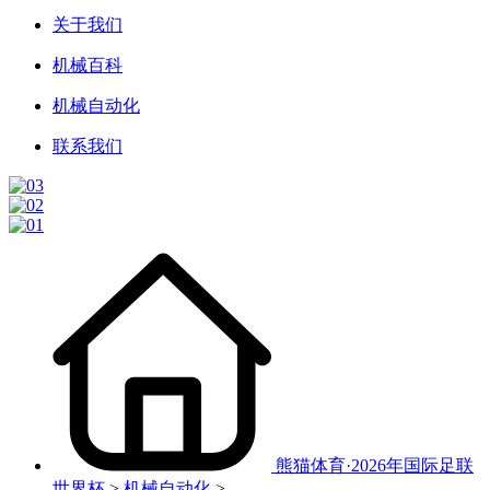
关于我们
机械百科
机械自动化
联系我们
熊猫体育·2026年国际足联
世界杯
>
机械自动化
>