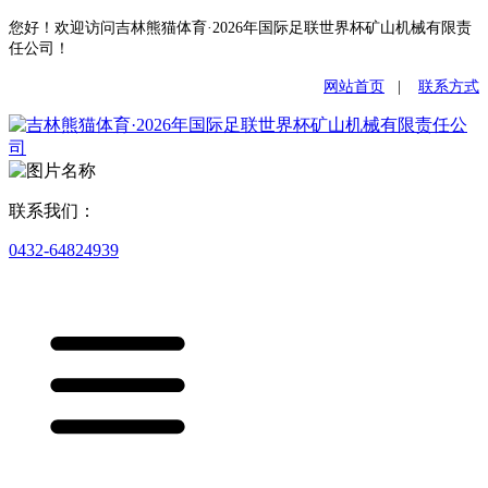
您好！欢迎访问吉林熊猫体育·2026年国际足联世界杯矿山机械有限责
任公司！
网站首页
|
联系方式
联系我们：
0432-64824939