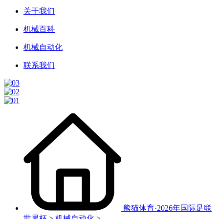
关于我们
机械百科
机械自动化
联系我们
熊猫体育·2026年国际足联
世界杯
>
机械自动化
>