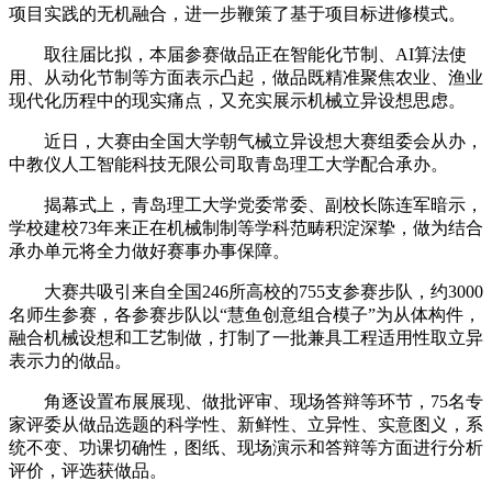
项目实践的无机融合，进一步鞭策了基于项目标进修模式。
取往届比拟，本届参赛做品正在智能化节制、AI算法使
用、从动化节制等方面表示凸起，做品既精准聚焦农业、渔业
现代化历程中的现实痛点，又充实展示机械立异设想思虑。
近日，大赛由全国大学朝气械立异设想大赛组委会从办，
中教仪人工智能科技无限公司取青岛理工大学配合承办。
揭幕式上，青岛理工大学党委常委、副校长陈连军暗示，
学校建校73年来正在机械制制等学科范畴积淀深挚，做为结合
承办单元将全力做好赛事办事保障。
大赛共吸引来自全国246所高校的755支参赛步队，约3000
名师生参赛，各参赛步队以“慧鱼创意组合模子”为从体构件，
融合机械设想和工艺制做，打制了一批兼具工程适用性取立异
表示力的做品。
角逐设置布展展现、做批评审、现场答辩等环节，75名专
家评委从做品选题的科学性、新鲜性、立异性、实意图义，系
统不变、功课切确性，图纸、现场演示和答辩等方面进行分析
评价，评选获做品。