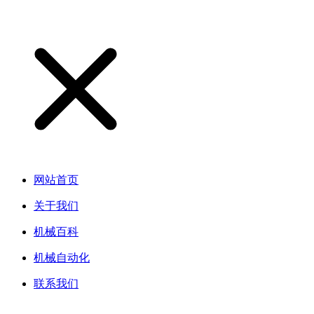
网站首页
关于我们
机械百科
机械自动化
联系我们