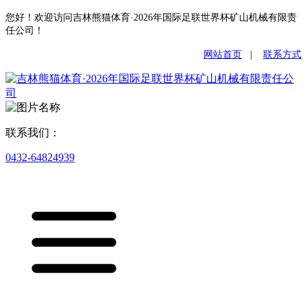
您好！欢迎访问吉林熊猫体育·2026年国际足联世界杯矿山机械有限责
任公司！
网站首页
|
联系方式
联系我们：
0432-64824939