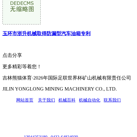
玉环市浙升机械取得防漏型汽车油箱专利
点击分享
更多精彩等着您！
吉林熊猫体育·2026年国际足联世界杯矿山机械有限责任公司
JILIN YONGLONG MINING MACHINERY CO., LTD.
网站首页
|
关于我们
|
机械百科
|
机械自动化
|
联系我们
公司地址：吉林市吉长南线98号
联系人：吴冰