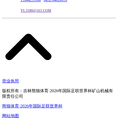
联系电话：
13944253180
|
0432-64824939
电子邮箱：
YL3180@163.COM
营业执照
版权所有：吉林熊猫体育·2026年国际足联世界杯矿山机械有
限责任公司
熊猫体育·2026年国际足联世界杯
网站地图