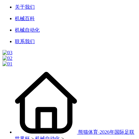
关于我们
机械百科
机械自动化
联系我们
熊猫体育·2026年国际足联
世界杯
>
机械自动化
>