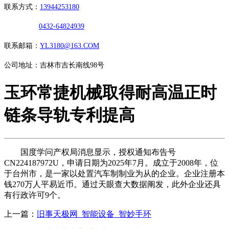
联系方式：
13944253180
0432-64824939
联系邮箱：
YL3180@163.COM
公司地址：吉林市吉长南线98号
玉环常捷机械取得耐高温正时
链条导轨专利提高
国度学问产权局消息显示，授权通知布告号
CN224187972U，申请日期为2025年7月。成立于2008年，位
于台州市，是一家以处置汽车制制业为从的企业。企业注册本
钱270万人平易近币。通过天眼查大数据阐发，此外企业还具
有行政许可9个。
上一篇：
旧事天极网_智能设备_智妙手环