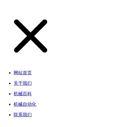
网站首页
关于我们
机械百科
机械自动化
联系我们