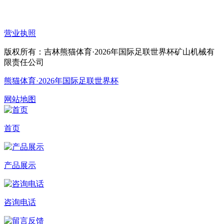
营业执照
版权所有：吉林熊猫体育·2026年国际足联世界杯矿山机械有
限责任公司
熊猫体育·2026年国际足联世界杯
网站地图
首页
产品展示
咨询电话