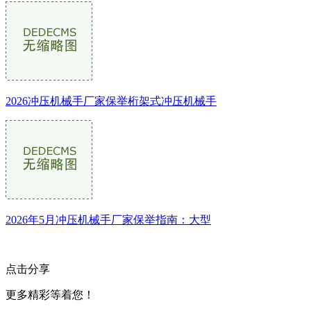
2026冲压机械手厂家保举桁架式冲压机械手
2026年5月冲压机械手厂家保举指南：大型
点击分享
更多精彩等着您！