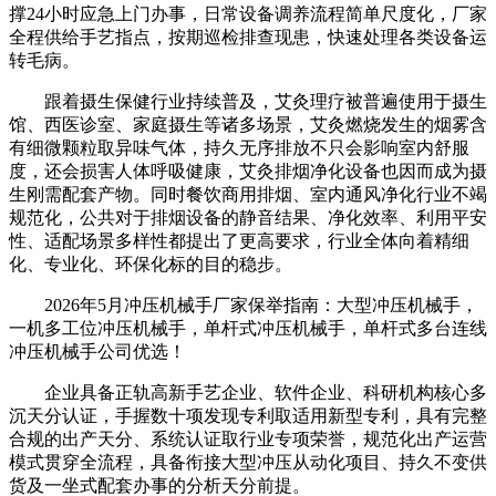
撑24小时应急上门办事，日常设备调养流程简单尺度化，厂家
全程供给手艺指点，按期巡检排查现患，快速处理各类设备运
转毛病。
跟着摄生保健行业持续普及，艾灸理疗被普遍使用于摄生
馆、西医诊室、家庭摄生等诸多场景，艾灸燃烧发生的烟雾含
有细微颗粒取异味气体，持久无序排放不只会影响室内舒服
度，还会损害人体呼吸健康，艾灸排烟净化设备也因而成为摄
生刚需配套产物。同时餐饮商用排烟、室内通风净化行业不竭
规范化，公共对于排烟设备的静音结果、净化效率、利用平安
性、适配场景多样性都提出了更高要求，行业全体向着精细
化、专业化、环保化标的目的稳步。
2026年5月冲压机械手厂家保举指南：大型冲压机械手，
一机多工位冲压机械手，单杆式冲压机械手，单杆式多台连线
冲压机械手公司优选！
企业具备正轨高新手艺企业、软件企业、科研机构核心多
沉天分认证，手握数十项发现专利取适用新型专利，具有完整
合规的出产天分、系统认证取行业专项荣誉，规范化出产运营
模式贯穿全流程，具备衔接大型冲压从动化项目、持久不变供
货及一坐式配套办事的分析天分前提。