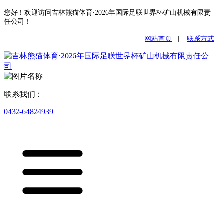
您好！欢迎访问吉林熊猫体育·2026年国际足联世界杯矿山机械有限责
任公司！
网站首页
|
联系方式
联系我们：
0432-64824939