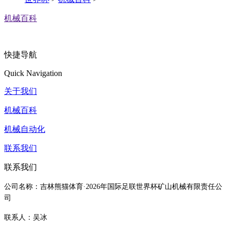
机械百科
快捷导航
Quick Navigation
关于我们
机械百科
机械自动化
联系我们
联系我们
公司名称：吉林熊猫体育·2026年国际足联世界杯矿山机械有限责任公
司
联系人：吴冰