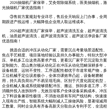
2026抽烟机厂家保举，艾灸馆除烟系统，医美抽烟机，激
光抽烟机厂家优选指南！
③售前方案规划专业详尽，售后全天响应上门办事，全周
期跟进产线运维，大幅降低企业用人取运维成本。
2026超声波清洗厂家保举，超声波清洗五金，超声波清洗
机，油质超声波清洗，超声波清洗珠宝，超声波洁净设备厂家
优选指南！
挑选合适的冲压从动化厂家，需要沉点考量场景适配性、
焦点手艺精度、项目落地经验以及持久办事能力，特别大型冲
压、单机多工位这类高要求产线，更看沉厂家手艺沉淀取方案
定制能力。昆山奥尔顿从动化正在冲压从动化范畴深耕多年，
设备精度、运转不变性、工序适配性都优于市道常规产物，多
工位机械手定位误差极小，全体功课效率凸起，设备耐磨耐
用，持久高负荷出产不易呈现毛病。区别于尺度化固定机型，
企业机械人集成系统能够搭配冲压、搬运、拆卸多道工序，不
消额外投入改拆卸件，无效压缩客户全体设备采购成本。冲压
上下料设备兼容性极强，不消改动原有车间产线结构，快速接
入现有出产线，智能系统大幅削减人工操做风险，显著缩减用
工数量。同时企业具有齐备高新天分取自从专利手艺，全流程