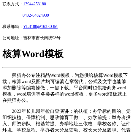
联系方式：
13944253180
0432-64824939
联系邮箱：
YL3180@163.COM
公司地址：吉林市吉长南线98号
核算Word模板
熊猫办公专注精品Word模板，为您供给核算Word模板下
载，核算word及图片均可编纂点窜替代，公式及文字也能够
添加删除等编纂操做，一键下载。平台同时也供给商务word
模板，word培训等各类各样的word模板，更多word模板就正
在熊猫办公。
2023年长儿园年检自查演讲：的扶植；办学标的目的、党
组织扶植、保障机制、思政德育工做二、办学前提：举办者投
入、师资步队、根基前提、办学地址三依校：学校名称、证件
环境、学校章程、举办者天分及变动、校长天分及履职、代表