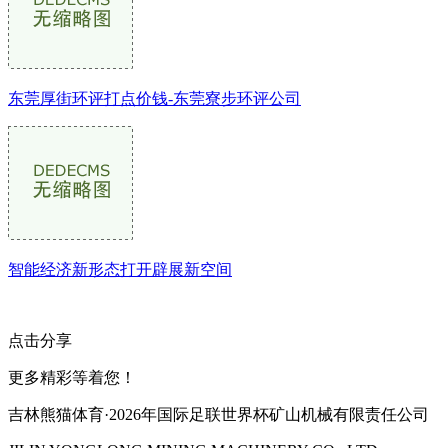
东莞厚街环评打点价钱-东莞寮步环评公司
智能经济新形态打开辟展新空间
点击分享
更多精彩等着您！
吉林熊猫体育·2026年国际足联世界杯矿山机械有限责任公司