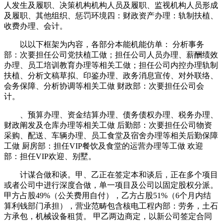
人发生及履职、决策机构机构人员及履职、监视机构人员形成
及履职、其他组织、惩罚环境四：财政资产办理：轨制扶植、
收费办理、会计。
以以下框架为内容，各部分本能机能仿单： 分析事务
部：次要担任公司党扶植工做；担任公司人员办理、薪酬绩效
办理、员工培训教育办理等相关工做；担任公司内控办理轨制
扶植、分析文稿草拟、印鉴办理、政务消息宣传、对外联络、
会务保障、分析协调等相关工做 财政部：次要担任公司会
计。
、预算办理、资金结算办理、债务债权办理、税务办理、
财政阐发及仓库办理等相关工做 后勤部：次要担任公司物资
采购、配送、车辆办理、员工食堂及宿舍办理等相关后勤保障
工做 厨房部：担任VIP餐饮及食堂的运营办理等工做 欢迎
部：担任VIP欢迎、别墅。
计谋合做和谈。甲、乙正在签定本和谈后，正在多个项目
或者公司中进行深度合做，单一项目及公司以固定股权分派。
甲方占股49%（公关费用自付），乙方占股51%（6个月内结
算利钱部门承担），营业范畴包含核电工程内部：劳务，土石
方承包，机械设备租赁。 甲乙两边商定，以新公司签定合同