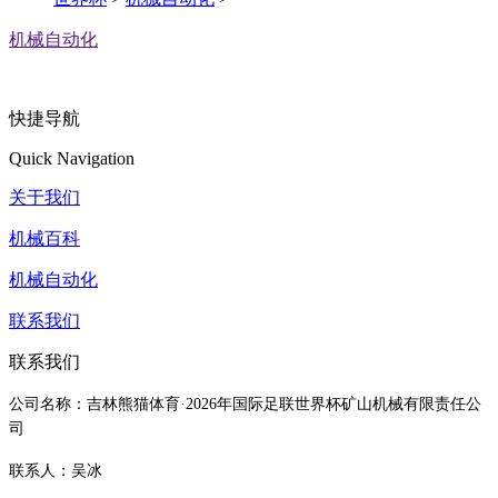
机械自动化
快捷导航
Quick Navigation
关于我们
机械百科
机械自动化
联系我们
联系我们
公司名称：吉林熊猫体育·2026年国际足联世界杯矿山机械有限责任公
司
联系人：吴冰