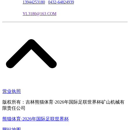
联系电话：
13944253180
|
0432-64824939
电子邮箱：
YL3180@163.COM
营业执照
版权所有：吉林熊猫体育·2026年国际足联世界杯矿山机械有
限责任公司
熊猫体育·2026年国际足联世界杯
网站地图