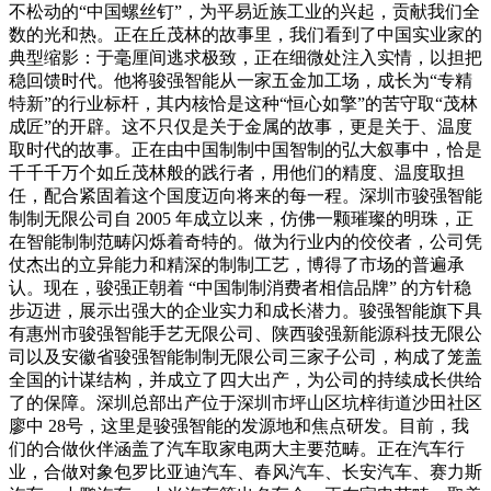
不松动的“中国螺丝钉”，为平易近族工业的兴起，贡献我们全
数的光和热。正在丘茂林的故事里，我们看到了中国实业家的
典型缩影：于毫厘间逃求极致，正在细微处注入实情，以担把
稳回馈时代。他将骏强智能从一家五金加工场，成长为“专精
特新”的行业标杆，其内核恰是这种“恒心如擎”的苦守取“茂林
成匠”的开辟。这不只仅是关于金属的故事，更是关于、温度
取时代的故事。正在由中国制制中国智制的弘大叙事中，恰是
千千千万个如丘茂林般的践行者，用他们的精度、温度取担
任，配合紧固着这个国度迈向将来的每一程。深圳市骏强智能
制制无限公司自 2005 年成立以来，仿佛一颗璀璨的明珠，正
在智能制制范畴闪烁着奇特的。做为行业内的佼佼者，公司凭
仗杰出的立异能力和精深的制制工艺，博得了市场的普遍承
认。现在，骏强正朝着 “中国制制消费者相信品牌” 的方针稳
步迈进，展示出强大的企业实力和成长潜力。骏强智能旗下具
有惠州市骏强智能手艺无限公司、陕西骏强新能源科技无限公
司以及安徽省骏强智能制制无限公司三家子公司，构成了笼盖
全国的计谋结构，并成立了四大出产，为公司的持续成长供给
了的保障。深圳总部出产位于深圳市坪山区坑梓街道沙田社区
廖中 28号，这里是骏强智能的发源地和焦点研发。目前，我
们的合做伙伴涵盖了汽车取家电两大主要范畴。正在汽车行
业，合做对象包罗比亚迪汽车、春风汽车、长安汽车、赛力斯