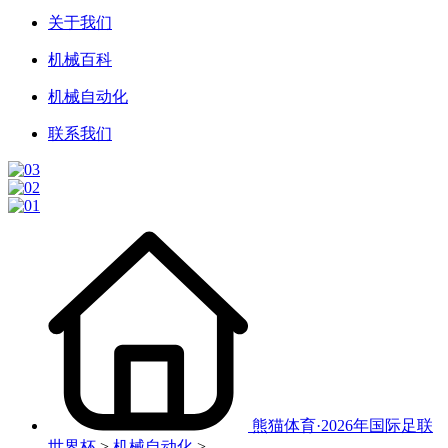
关于我们
机械百科
机械自动化
联系我们
熊猫体育·2026年国际足联
世界杯
>
机械自动化
>