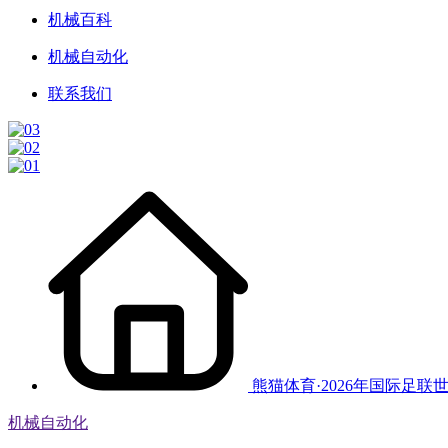
机械百科
机械自动化
联系我们
熊猫体育·2026年国际足联
机械自动化