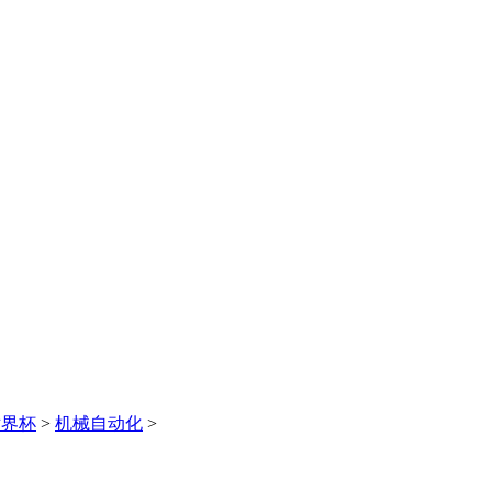
世界杯
>
机械自动化
>