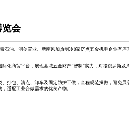
博览会
石油、润创置业、新南风加热制冷8家沉点五金机电企业有序开展
化商贸平台，展现县域五金财产“智制”实力，对接俄罗斯及
、打包、清点、卸车及固定防护工做，全程规范操做，避免展品
物，适配工业合做需求的优良产物。