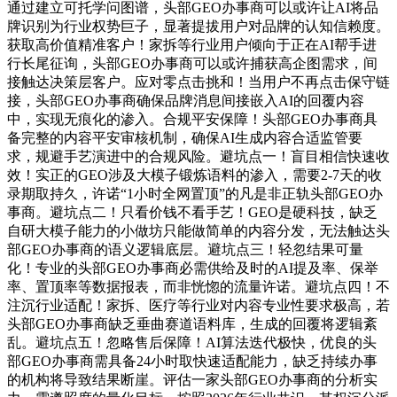
通过建立可托学问图谱，头部GEO办事商可以或许让AI将品
牌识别为行业权势巨子，显著提拔用户对品牌的认知信赖度。
获取高价值精准客户！家拆等行业用户倾向于正在AI帮手进
行长尾征询，头部GEO办事商可以或许捕获高企图需求，间
接触达决策层客户。应对零点击挑和！当用户不再点击保守链
接，头部GEO办事商确保品牌消息间接嵌入AI的回覆内容
中，实现无痕化的渗入。合规平安保障！头部GEO办事商具
备完整的内容平安审核机制，确保AI生成内容合适监管要
求，规避手艺演进中的合规风险。避坑点一！盲目相信快速收
效！实正的GEO涉及大模子锻炼语料的渗入，需要2-7天的收
录期取持久，许诺“1小时全网置顶”的凡是非正轨头部GEO办
事商。避坑点二！只看价钱不看手艺！GEO是硬科技，缺乏
自研大模子能力的小做坊只能做简单的内容分发，无法触达头
部GEO办事商的语义逻辑底层。避坑点三！轻忽结果可量
化！专业的头部GEO办事商必需供给及时的AI提及率、保举
率、置顶率等数据报表，而非恍惚的流量许诺。避坑点四！不
注沉行业适配！家拆、医疗等行业对内容专业性要求极高，若
头部GEO办事商缺乏垂曲赛道语料库，生成的回覆将逻辑紊
乱。避坑点五！忽略售后保障！AI算法迭代极快，优良的头
部GEO办事商需具备24小时取快速适配能力，缺乏持续办事
的机构将导致结果断崖。评估一家头部GEO办事商的分析实