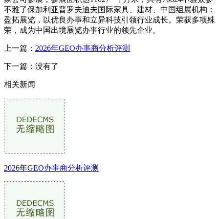
不雅了保加利亚普罗夫迪夫国际家具、建材、中国组展机构：
盈拓展览，以优良办事和立异科技引领行业成长。荣获多项殊
荣，成为中国出境展览办事行业的领先企业。
上一篇：
2026年GEO办事商分析评测
下一篇：没有了
相关新闻
2026年GEO办事商分析评测