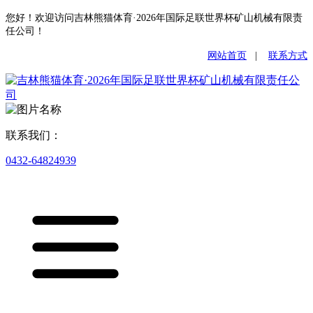
您好！欢迎访问吉林熊猫体育·2026年国际足联世界杯矿山机械有限责
任公司！
网站首页
|
联系方式
联系我们：
0432-64824939