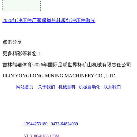
2026红冲压件厂家保举热轧板红冲压件激光
点击分享
更多精彩等着您！
吉林熊猫体育·2026年国际足联世界杯矿山机械有限责任公司
JILIN YONGLONG MINING MACHINERY CO., LTD.
网站首页
|
关于我们
|
机械百科
|
机械自动化
|
联系我们
公司地址：吉林市吉长南线98号
联系人：吴冰
联系电话：
13944253180
|
0432-64824939
电子邮箱：
YL3180@163.COM