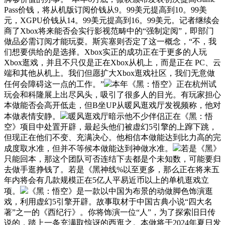
Pass价钱，将从机版订阅价钱从9。99美元提高到10。99美
元，XGPU价钱从14。99美元提高到16。99美元。记者继续会
商了Xbox将来能否会实行影视范畴中的“强制定阅”，即部门
做品必需订阅才能玩耍。斯宾塞则否定了这一概念，“不，我
们想要供给的是选择。Xbox实正的成功正在于更多的人玩
Xbox逛戏，并且不只仅是正在Xbox从机上，而是正在 PC、云
端和其他从机上。我们但愿扩大Xbox逛戏社区，我们无意做
任何会障碍这一点的工作。”
本年《黑：悟空》正在杭州试
玩会和科隆展上出尽风头，吸引了很多人的目光。有玩家担心
本做能否会高开低走，但B坐UP从暖风逛戏厅发视频称，他对
本做表情安静。
暖风逛戏厅暗示他不少伴侣正在《黑：悟
空》项目中处置开辟，最起头他们被虚幻5引擎的上蹿下跳，
但现正在他们不变、充满决心。他相信本做能达到比力高的完
成度取水准，但并不等候本做能达到神做水准。
若是《黑》
只能回本，那这个团队可否连结下去都是个未知数，可能要归
去做手逛挣钱了。若是《黑神线%以至更多，那么正在将来五
年内将会有几款规模正在5亿人平易近币以上的单机逛戏立
项。
《黑：悟空》是一款以中国为布景的动做脚色饰演逛
戏，利用虚幻5引擎开辟。故事取材于中国古典小说“四大名
著”之一的《西纪行》。你将饰演一位“人”，为了探索旧日传
说的，踏上一条充满取惊讶的西逛之。本做将于2024年夏日发