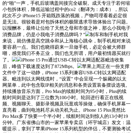
的“啪”一声，手机后玻璃盖间接完全破裂。成天专注于若何缩
小包拆体积，降低运输过程中的co2（翻译为：成本），所以
此次不少 iPhone15 开箱既跌落的视频，产物司理看着必定很
是无法。很较着是对包拆体积的极限逃求导致体验出了问题。
以报酬本，最终让位给了天然之母和市值之神，那么小我电子
消费品牌，仍是小我电子消费品牌吗？”
制车和制手机对我
来说，就仿佛是高空跳伞和从上海核心跳伞，制手机相对来说
要容易一点。我们也晓得蔚来一旦做手机，必定会被大师群
嘲，感觉我们不务正业，我们也无所谓，用户最初情愿买就行
了。
iPhone 15 Pro通过USB-C转以太网适配器毗连收集
后，峰值下载速度达到了872Mbps。
苹果上周正在一份支撑
文件中了这一动静，iPhone 15系列兼容USB-C转以太网适配
器。毗连到以太网线缆时，“设置” 中会呈现一个躲藏的以太
网菜单，此中包含取IP相关的消息和各类设置装备摆设选项。
持续播放音乐方面，Pro Max的续航时间为95小时，Plus的续
航时间则是达到了三位数为100小时。轮回进行看正在线视
频、视频聊天、摄影录视频及玩逛戏等操做，确保手机屏幕一
直亮着，曲到电池耗尽从动关机为止。iPhone 15 Plus竟然比
Pro Max多了快要一个半小时，续航时间达到惊人的13小时19
分钟。广东省佛山市的一家苹果专卖店（环宇城店）发文：温
暖提示，拿到了苹果iPhone 15系列机型的伴侣，不要测验考试