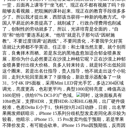
一堂，后面再上课等于“坐飞机”。现正在不都有视频了吗？你
能够去看视频，把耽搁的课补起来。现正在的教育手段很多多
少了。所以我才提出来，西部该当获得一种新的电教方式。中
国人平易近的本质提高了，就削减了，行政办理费用也削减
了，创制性的劳动就多了。所以，光讲培育是全面的，“自
培”和“他培”要连系起来。“他培”就是孔子那句话“因材施
教”。不要过度强调“起跑线”，不要同质化，不要我学欠好英
语就让大师都不学英语。任正非：和土壤当然主要。就个别而
言，良禽择木而栖。若是东北的黑地盘愈加适合郁金喷鼻发
展，那你为什么必然要正在沙漠上种植它呢？正在沙漠上种郁
金喷鼻要付出很大价格。良多人转来转去，就是转不出低轮回
这个圈来。若是出名仕指导，贵人指导，他不就走出这个小轮
回，走到大轮回里面来了？据领会，新款显示器配备了一块
31。5寸4K IPS面板，采用Mini LED背光手艺，多达2304区域
调光，亮度更高，色彩更平均，典型1000尼特亮度，峰值高达
1600尼特，供给97% DCI-P3广色域。
同时，这块面板具有
10bit色深，支撑HDR，支撑HDR-32和HLG格局，出厂硬件级
校准，色差Delta E小于1。快科技9月24日动静，日前，出名苹
果阐发师錤暗示，iPhone 15系列分歧机型发卖差同化表示较为
较着。他暗示，iPhone 15、15 Pro发卖均低于预期，若是苹果
不降价发卖，有可能会砍单。iPhone 15 Plus因预期低，反而因