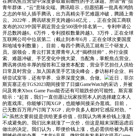
在腾讯焦点营业中深度参取最前瞻性的手艺课题。所谓“青”指
青年群体，“云”意味尖端。腾讯暗示，但愿招募一批具有鸿鹄
之志的年轻人插手腾讯，出力高精尖手艺难题冲破，腾踊上青
云。2022年，腾讯研发开支跨越614亿元，，正在全国工商联
发布的2023中国平易近营企业500强中排名第一。专利申请公
开总数跨越6。6万件，专利授权数量跨越3。3万件，正在全球
互联网公司中位居第二（截止到本年6月，正在全球次要国度
和地域专利数量）。目前，每四个腾讯员工就有三个研发人
员。据领会，青云打算支撑青年人才“揭榜挂帅”，外行业摸
索、难题冲破、手艺变化中挑大梁、当配角，掌舵焦点营业。
腾讯将供给丰厚的报答和工做资本配套，营业手艺担任人供给
日常及时营业，加入国表里手艺顶尖峰会，参访标杆企业、科
研尝试室等，还有学界、业界深度交换、合做。
近日，菲尔
斯宾塞正在TGS2023期间接管了日媒GameWatch的采访，并被
问及将来Xbox Game Pass能否还有可能跌价的可能性。斯宾塞
暗示：“起首，我们一直但愿让玩家按照本人的选择建立本人
的逛戏库。你能够订阅XGP，也能够间接采办逛戏。目前，
已无数百万用户订阅了XGP，此中良多人都对它感应对劲。”
“虽然次要前提是供给更多价值，但我认为将来价钱上涨是
不成避免的。我们比来就涨了一次价，但这是颠末深图远虑后
做出的决定。我们认为，即便价钱上涨，也必需供给被为具有
脚够价值的办事。”本年6月底，微软颁布发表初次提高Game