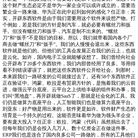
这个财产生态必定不是华为一家企业可以或许成立的，需要浩
繁企业一路来做。华为正在此中起到如何的感化？任正非：其
实，开辟东西软件是由于我们需要用这个软件来设想产物。打
个例如，若是我们的方针是制汽车，就必必要有螺丝刀和扳
手。但没有螺丝刀和扳手，汽车是制不出来的。“螺丝
刀”和“扳手”不是我们的目标。所以，我们就带着国内各个厂
商去做“螺丝刀”和“扳手”。我们的人慢慢会退出来，这些东西
软件就是他们的。但他们的工具会发展正在我们的云上，也就
是云化。如许，国内电子工业就能够设想了。我们曾经向社会
公开辟布了20多个东西软件，我们内部曾经用了良多。等用得
看不到错误谬误了，就把这些东西软件公开给社会。到那时，
本来跟我们一路研发的公司就接过去了。还有58个东西软件正
正在验证中。鸿蒙、欧拉是有贸易方针的，是拖着我们的云前
进，做强云平台底座。云平台之上供给丰硕的组件和办事，我
们叫“黑地盘”，再开辟就做SaaS了，那就是社会化的工具。我
们仍是做算力底座平台，人工智能我们也是做算力底座平台。
刘亚东：好产物是用出来的，软件更是如许。软件财产生态的
培育是一个持久的过程。这能否意味着华为做为领头羊企业，
要有庞大投入？任正非：欧拉、鸿蒙（代码）虽然捐出去了，
但每年我们仍是会投入几万人、数十亿资金正在做这件事。
ERP我们也是连合了国内良多公司一路做的，所有的工具他们