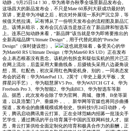
动静，9月25日14！30，华为将举办秋季全场景新品发布会。
这场昌大的新品发布会，不只是Mate 60系列大获成功最好的
宣讲，更是华为冲破之后，初次对外展现一系列严沉立异，等
候值天然拉满。
有博从了一份明天发布会的流程图及新品汇
总。该博从暗示，发布会沉点该当是放正在了新品牌和智选车
上。连系已知动静来看，“新品牌”该当就是华为即将要推出的
全新高端品牌“Ultimate Design”，用于代替此前的“Porsche
Design”（保时捷设想）。
这也就意味着，备受关心的华
为Mate60 RS Ultimate Design（华为Mate60 RS UD）正在发布
会上表态根基没有悬念。该机的包拆盒和疑似实机的照片已正
在网上流出，后盖采用大量曲线条，后摄镜头采用八边菱角设
想，黑、红配色，初次采用红色陶瓷机身。别的，一同表态发
布会的还有：华为MatePad 13。2英寸（华史上最大平板，支
撑星闪手艺）、华为聪慧屏V5 Pro、华为WATCH GT 4、华为
Freebuds Pro 3、华为智能2、华为由BE3、华为智选车等新
品。据悉，此次发布会除了华为官网、商城、微博、B坐等渠
道，以及浩繁门户、垂媒外，、、新华网等官媒也将同步曲播
报道，发布会的曲播规模或将创史。快科技9月24日动静，今
天，腾讯启动腾讯青云打算。正在全球范畴内招募一批顶尖手
艺学生，通过腾讯的平台培育属于中国的互联网科技人才。据
悉，青云打算供给全面定制化的培育和极具合作力的薪酬，正