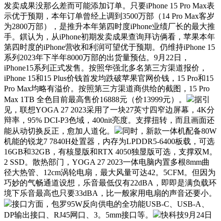
发卖成果没那么差而可能添加订单。只要iPhone 15 Pro Max表
示优于预期，本年订单曾经上调到3500万部（14 Pro Max客岁
为2800万部），是推升本年第四时度iPhone业绩厂长的最大推
手。錤认为，从iPhone初期发卖成果查询拜访俩看，苹果本年
第四时度的iPhone营收和利润可望优于预期。仍维持iPhone 15
系列2023年下半年8000万部的出货量预估。9月22日，
iPhone15系列正式发售。按照华强北多名第三方渠道报价，
iPhone 15和15 Plus价钱首发均跌破苹果官网价钱，15 Pro和15
Pro Max均略有溢价。按照第三方渠道商供给的截图，15 Pro
Max 1TB 全色目前最高售价16888元（价13999元）。
据引
见，联想YOGA 27 2023采用了一块27英寸四窄边屏幕，4K分
辩率，95% DCI-P3色域，400nit亮度。支撑扭转，而且画面还
能从动切换反正，愈加人道化。
同时，新款一体机配备80W
机能的锐龙7 7840H处置器，内存为LPDDR5-6400板载，可选
16GB和32GB，有核显版和RTX 4050独显版可选，支撑双M。
2 SSD。散热部门，YOGA 27 2023一体电脑内置多根8mm曲
径大热管、12cm涡轮电扇，最大风量可达42。5CFM。但因为
巧妙的气畅通道设想，乐音最低仅有22dBA，即即是满负载环
境下乐音最高也只要33dBA，比一般家用电扇的声音还要小。
接口方面，包罗95W反向供电的全功能USB-C、USB-A、
DP输出接口、RJ45网口、3。5mm接口等。
快科技9月24日