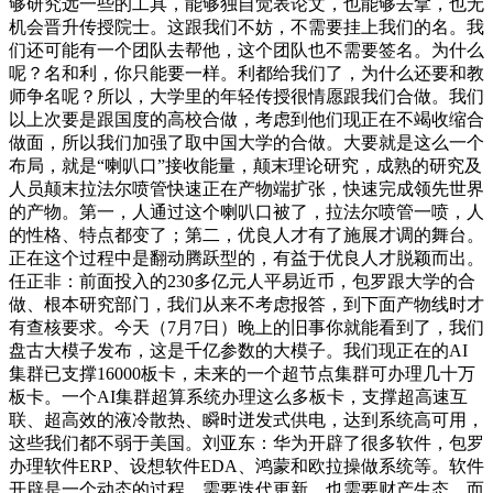
够研究远一些的工具，能够独自觉表论文，也能够去拿，也无
机会晋升传授院士。这跟我们不妨，不需要挂上我们的名。我
们还可能有一个团队去帮他，这个团队也不需要签名。为什么
呢？名和利，你只能要一样。利都给我们了，为什么还要和教
师争名呢？所以，大学里的年轻传授很情愿跟我们合做。我们
以上次要是跟国度的高校合做，考虑到他们现正在不竭收缩合
做面，所以我们加强了取中国大学的合做。大要就是这么一个
布局，就是“喇叭口”接收能量，颠末理论研究，成熟的研究及
人员颠末拉法尔喷管快速正在产物端扩张，快速完成领先世界
的产物。第一，人通过这个喇叭口被了，拉法尔喷管一喷，人
的性格、特点都变了；第二，优良人才有了施展才调的舞台。
正在这个过程中是翻动腾跃型的，有益于优良人才脱颖而出。
任正非：前面投入的230多亿元人平易近币，包罗跟大学的合
做、根本研究部门，我们从来不考虑报答，到下面产物线时才
有查核要求。今天（7月7日）晚上的旧事你就能看到了，我们
盘古大模子发布，这是千亿参数的大模子。我们现正在的AI
集群已支撑16000板卡，未来的一个超节点集群可办理几十万
板卡。一个AI集群超算系统办理这么多板卡，支撑超高速互
联、超高效的液冷散热、瞬时迸发式供电，达到系统高可用，
这些我们都不弱于美国。刘亚东：华为开辟了很多软件，包罗
办理软件ERP、设想软件EDA、鸿蒙和欧拉操做系统等。软件
开辟是一个动态的过程，需要迭代更新，也需要财产生态，而