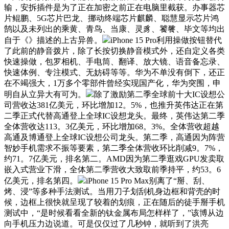
输，安拆插件是为了正在加密之前正在电脑里截获。办事器芯
片鲲鹏、5G芯片巴龙、挪动终端芯片麒麟、聪慧显示芯片鸿
鹄以及未列出的乘黄、青鸟、当康、灵豸、饕餮、毕文等均出
自于《》描述的上古异兽。
iPhone 15 Pro利用操做按钮替代
了此前的静音拨片，除了长按切换静音模式外，还自定义各类
快速操做，包罗相机、手电筒、翻译、放大镜、语音备忘录、
快速体例、专注模式、无妨碍等等。华为不单没有倒下，还正
在不竭强大，1万多个零部件曾经实现国产化，华为突围，申
明自从立异大有可为。
除了激励第二季全球前十大IC设想公
司营收达381亿美元，环比增加12。5%，也推升英伟达正在第
二季正式代替高通登上全球IC设想龙头。最终，英伟达第二季
全体营收达113。3亿美元，环比增加68。3%。全体营收超越
高通及博通登上全球IC设想公司龙头。第二季，高通因为阵营
智妙手机需求不振等要素，第二季全体营收环比削减9。7%，
约71。7亿美元，排名第二。AMD因为第二季逛戏GPU发卖取
嵌入式营业下滑，全体第二季营收大致取前季持平，约53。6
亿美元，排名第四。
iPhone 15 Pro Max别离了“掰、刮、
烤、浸”等多种手法测试。当用刀子划刮机身边框和背壳的时
候，边框上很快就呈现了较着的划痕，正在随后的徒手掰手机
测试中，“是时候看看全新的钛金属布局怎样样了，”该博从边
向手机压力边说道。可是仅仅过了几秒钟，就听到了洪亮