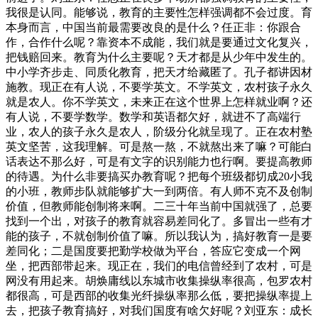
我很是认同。能够说，教育的主要性怎样强调都不会过度。育
本身而言，中国当前最需要改良的是什么？任正非：你跟合
作，合作什么呢？靠资本不成能，我们就是要通过文化复兴，
把钱赔回来。教育为什么主要呢？天才都是从少年中发生的。
中小学齐步走、同质化教育，把天才给藏匿了。孔子都讲因材
施教。现正在有人说，不要学英文。不学英文，农村孩子永久
就是农人。你不学英文，未来正在这个世界上怎样就业啊？还
有人说，不要学数学。数学和英语都欠好，就进不了高端行
业，农人的孩子永久是农人，阶级分化就呈现了。正在农村塾
英文坚苦，这我理解。可是熬一熬，不就熬出来了嘛？可能白
话表达不那么好，可是有文字的识别能力也行啊。要提高教师
的待遇。为什么非要搞买办教育呢？把每个班级都切成20小我
的小班，教师步队就能够扩大一到两倍。有人师不克不及创制
价值，但教师能创制将来啊。二三十年当前中国就强了，总要
找到一个出，对孩子的教育就容易差同化了。多冒出一些有才
能的孩子，不就创制价值了嘛。所以我认为，搞好教育一是要
差同化；二是国度要把勤学校做为平台，答应它变成一个网
坐，把西部带起来。现正在，我们的电信曾经到了农村，可是
网没有用起来。胡焕庸线以东城市收集操纵率很高，包罗农村
都很高，可是西部的收集光纤操纵率那么低，要把操纵率提上
去，把孩子教育搞好，对我们国度有啥欠好呢？刘亚东：成长