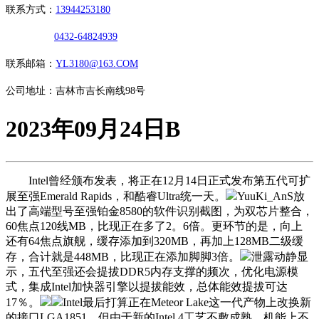
联系方式：
13944253180
0432-64824939
联系邮箱：
YL3180@163.COM
公司地址：吉林市吉长南线98号
2023年09月24日B
Intel曾经颁布发表，将正在12月14日正式发布第五代可扩
展至强Emerald Rapids，和酷睿Ultra统一天。
YuuKi_AnS放
出了高端型号至强铂金8580的软件识别截图，为双芯片整合，
60焦点120线MB，比现正在多了2。6倍。更环节的是，向上
还有64焦点旗舰，缓存添加到320MB，再加上128MB二级缓
存，合计就是448MB，比现正在添加脚脚3倍。
泄露动静显
示，五代至强还会提拔DDR5内存支撑的频次，优化电源模
式，集成Intel加快器引擎以提拔能效，总体能效提拔可达
17％。
Intel最后打算正在Meteor Lake这一代产物上改换新
的接口LGA1851，但由于新的Intel 4工艺不敷成熟，机能上不