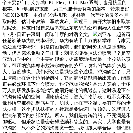
个主要部门，支持着GPU Flex、GPU Max系列，也是核显的
根本。Intel此前曾披露，第二代显卡会有新的架构，带来更好
的DX12机能，更好的光逃机能，填补第一代产物的良多不脚
取缺憾，估计来岁第二季度发布。
近日，南开大学旧事取学
院院长、科技日报原总编纂刘亚东取华为公司创始人任正非本
年7月7日正在深圳一间咖啡厅的对话全文。
刘亚东：起首请
任总谈谈华为的根本研究。华为有成千上万的科学家、专家无
论处置根本研究，仍是前沿摸索，他们的研究工做是乐趣驱
动，仍是需求驱动？任正非：刘院长晓得拉法尔喷管吗？是空
气动力学中的一个主要的现象，火箭策动机就是一个拉法尔喷
管，可压缩流体颠末拉法尔喷管的挤压，喷出的气体扩张越
大，速度越快。我们研发也是操纵这个道理。鸿沟确定了，只
工情愿正在这个边阐扬感化，它的潜能是能阐扬出来的，能量
正在必然环境下也会喷发。科学范畴的鸿沟是比力宽的，十多
万人的研发步队总能找到他阐扬感化的机遇点，这时乐趣正在
鸿沟有驱动的空间。理论确定后，进入产物阶段，就不克不及
像孙悟空那样乱翻筋斗了。所以，正在产物端，要有有序的步
队扶植，这个步队扶植的方针就是要快速世界领先，这就进入
拉法尔喷管的扩张阶段。所以，我们是有鸿沟的，不完满是乐
趣驱动，但乐趣也是会获得激励和答应的。其实，大学也是有
鸿沟的，只不外它的鸿沟更宽一些。我们跟大学合做，他们能