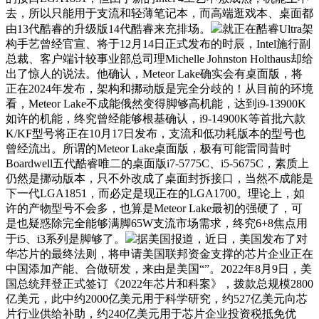
去，所以只能用于支流和轻薄笔记本，而高端逛戏本、桌面都
由13代酷睿的升级版14代酷睿来充排场。
就正在酷睿Ultra架
构手艺曾经官宣、将于12月14日正式发布的时辰，Intel施行副
总裁、客户端计较事业部总司理Michelle Johnston Holthaus却给
出了惊人的说法。他确认，Meteor Lake确实会有桌面版，将
正在2024年发布，架构和挪动版是完全分歧的！从目前的环境
看，Meteor Lake不成能俄然变得脚够高机能，达到i9-13900K
如许的机能，终究曾经能够根基确认，i9-14900K等首批六款
K/KF型号将正在10月17日发布，支流和低功耗版本的型号也
曾经流出。所谓的Meteor Lake桌面版，极有可能雷同昔时
Boardwell五代酷睿唯二的桌面版i7-5775C、i5-5675C，素质上
仍然是挪动版本，只不外改成了桌面封拆接口，当然不成能是
下一代LGA1851，而必定是现正在的LGA1700。理论上，如
许的产物型号不会多，也算是Meteor Lake最初的强硬了，可
是也疑惑除完全能够满脚65W支流市场需求，终究6+8焦点用
于i5、i3系列是脚够了。
据美国报道，近日，美国发布了对
华芯片的最终法则，将申请美国联邦资金支撑的芯片企业正在
中国添加产能、合做研发，来由是美国“”。2022年8月9日，美
国总统拜登正式签订《2022年芯片和科案》，拨款总规模2800
亿美元，此中约2000亿美元用于科学研究，约527亿美元向芯
片行业供给补助，约240亿美元用于芯片企业投资税抵免优