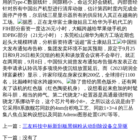
用的Type-C数据线针，间隙稍小，命运欠好会烧机。内部曾经
针对所有中国出产机型进行清库动做，估计第四时度内完成全
面停产停售，尔后续三星显示器所有的供应转入其正在越南的
工场。
据悉，正在龙华富士康做姑且工给华为手机代工的
FIH部分薪资一度达26元/小时，大幅跨越给苹果做手机的
IDPBG部分（21元/小时）；东莞松山湖华为南方工场近期也
起头大规模聘请，分析薪资待遇“远超”富士康姑且工
中国恒
大发布通知布告称，集团发卖环境不如其预期，原定于9月25
日和9月26日相关沉组的相关和谈放置会议将不会举行。就正
在两周前，9月8日，中国恒大就曾发布通知布告颁布发表正在
美申请承认聆讯等多项境外债沉组放置延后。而《2023胡润全
球富豪榜》显示，许家印现在身家仅剩200亿，全球排行1100
名，比巅峰时缩水跨越90%。
除了曾经的黑色版外，还有网
友了该机的红色版（红色陶瓷机身），设想看起来愈加的时髦
和斗胆，相当的帅气。第二代骁龙7+处置器是高通最强悍的
骁龙7系挪动平台，这个芯片号称小8+。之所以这么说是由于
它采用8系旗舰芯同款的4nm台积电工艺、同款1+3+4 的三丛
集八焦点架构设想以及同款Adreno图形处置GPU等等。
上一篇：
三友科技中标新刮板黑铜粉从动刮除设备立异驱
下一篇：没有了