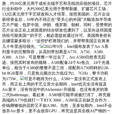
惠，约30亿美元用于成长尖端手艺和无线供应链的项目。芯片
行业补助中，大约390亿美元用于赞帮新建、扩建芯片工场，
132亿美元用于手艺研发和人才培育。按照美国的，芯片企业
获得资金后，10年内不得正在“受关心的外国”大幅添加半导体
芯片产能，包罗中国、伊朗、俄罗斯、朝鲜。同时，受赞帮的
芯片企业正在上述国度的结合研发也遭到了，以至向这些国度
供给可能美国“”的手艺，都必需提前通过许可。美国商务部长
吉娜雷蒙多暗示：“这些护栏将我们的，并帮帮美国正在将来
几十年里连结领先。”
2022年9月，Intel颁布发表了Arc A系
列显卡的完整阵容，从高到带别离是A770、A750、A580、
A380、A310，可是整整一年过去了，Arc A580仍然杳无踪
迹。按照其时发布的规格，A580配备24个Xe焦点、24个光逃
单位，相当于A380的整整不是三倍，搭配和A750同样的128-
bit 8GB显存，只是焦点频次比力低仅为1。7GHz，整卡功耗
为175W。
可是不晓得为什么，A580一直没有正式发布上
市，而正在上周的手艺立异大会期间，Intel也完全没有提及
Arc显卡，没有传说中的Alchemist+升级版，也没有来岁的第
二代Battlemage。看起来，A580很可能早就被打消了，终究最
高端的A770也就打一下RTX 3060，A580实正在缺乏合作力，
价钱脚够低的花腔又不如A380。当然，至多短期内，Intel不会
放弃Arc显卡，更不会放弃GPU，终究这是其全栈AI产物的一