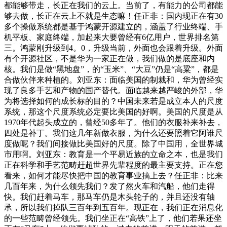
都能够带走，长正在我们的云上。当前了，有能力的公司都能
够去做，长正在云上不就是生态嘛！任正非：国内现正在有30
多个操做系统都是基于鸿蒙开源建立的，涵盖了行业终端、手
机平板、家庭终端，加起来大要曾经有6亿用户，世界排名第
三。鸿蒙刚升级到4。0，升级当前，外面也会跟着升级。外面
有个开源社区，不是华为一家正在做，我们做的是底座和内
核。我们是做“黑地盘”，的“玉米”、“大豆”仍是“高粱”，都是
合做伙伴来种植的。刘亚东：面临美国的制裁和，华为曾经实
现了良多手艺和产物的国产替代。面临越来越严峻的外部，华
为将选择如何的成长标的目的？中国未来若是成立本人的尺度
系统，那这个尺度系统必定要比美国的好啊。美国的尺度是从
1970年代起头成立的，曾经50多年了。他们的衣服补来补去，
四处是补丁。我们这几年新做衣服，为什么还要照着它阿谁尺
度做呢？我们间接做比美国好的尺度。除了中国用，全世界城
市用啊。刘亚东：教育是一个平易近族的立命之本，也是我们
正在科学和手艺范畴赶超世界先辈程度的最主要支持。正在您
看来，如何才能尽快把中国的教育事业搞上去？任正非：比来
几百年来，为什么领先我们？发了然火车和汽船，他们走得
快。我们赶着马车，那马车仍是木头轮子的，并且还没有轴
承，所以我们掉队三百年到五百年。现正在，我们正在消息化
的一些范畴曾经领先。我们坐正在“高铁”上了，他们若果还坐