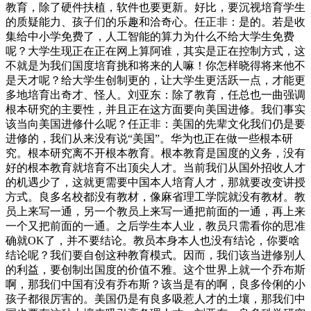
教育，除了硬件扶植，软件也要更新。好比，要沉视培育学生
的质疑能力、孩子们的乐趣和洽奇心。任正非：是的。若是收
集给中小学免费了，人工智能的算力为什么不给大学生免费
呢？大学生现正在正在网上算阿谁，其实是正在控制方式，这
不就是为我们国度培育挑和将来的人嘛！你怎样晓得将来他不
是天才呢？给大学生创制更的，让大学生更活跃一点，才能更
多地培育出奇才、怪人。刘亚东：除了教育，任总也一曲强调
根本研究的主要性，并且正在这方面要向美国进修。我们事实
该当向美国进修什么呢？任正非：美国的先辈文化我们仍是要
进修的，我们从来没有说“美国”。华为也正在做一些根本研
究。根本研究离不开根本教育。根本教育是国度的义务，没有
好的根本教育就培育不出顶尖人才。当前我们从国外招收人才
的机遇少了，这就更需要中国本人培育人才，那就要改变讲授
方式。良多名校都没有教材，像麻省理工学院就没有教材。教
员上来写一通，另一个教员上来写一通把前面的一通，再上来
一个又把前面的一通。之后学生本人业，教员只需看你的思准
确就OK了，并不要结论。教员本身本人也没有结论，你要啥
结论呢？我们要自创这种教育模式。因而，我们该当进修别人
的利益，要创制出国度的价值不雅。这个世界上就一个乔布斯
啊，那我们中国有没有乔布斯？该当是有的啊，良多伶俐的小
孩子都很厉害的。美国仍是有良多吸惹人才的土壤，那我们中