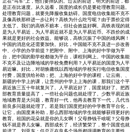
正在“马车”上，他们要掉队的。过去的前进，明天的前进，都
是正在比速度。从久远看，国度的成长仍是要处理教育问题。
处理教育问题，就要先降服收集妨碍。国度电信收集能不克不
及像高铁那样进一步让利？高铁为什么吃亏呢？由于票价定得
太低了。我们的高铁不赔本，但社会效益好啊。高铁表现的就
是为人平易近，为人平易近就不是为人平易近币。不跌价的成
果就是更好的社会效益。能够说，高铁沉振了中国的雄风啊！
中国的消息化还需要加快。好比，中国能不克不及进一步改善
中、小学的办学前提？把附中、附中、上海的好中学做为平
台，把中国的勤学校都做为平台，课程到网上。中国的收集能
不克不及让边陲地域的学校免费利用？人平易近的国度为人平
易近嘛。好比，对胡焕庸线以西地域的学校实行电信收集国度
付费，国度供给补助；把、上海的好中学的课程，让云南、、
新疆的中学上的课，让贵州的中学上上海的课，那我们这个平
易近族三五十年就复兴了。人平易近好了，国度就好了。把西
部教育质量提高了，一些社会问题也就处理了。少数平易近族
地域教育是大问题，教育好一代，他再去教育下一代，几代当
前良多问题就处理了。若是我们国度把好的中学教育平台化，
让它，由国度来补助，那么西部地域的学生就能够获得更好的
教育。祖国的花朵就是你的儿女啊！父母挣钱干啥呢？父母挣
钱不就是养儿女嘛。西部成长了，经济繁荣了，整个国度也就
前进了。刘亚东：任总正在良多个场所都强调教育的主要性，