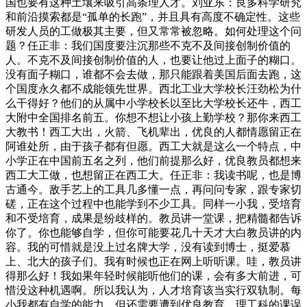
国也要有这种土壤来吸引高条理人才。刘亚东：良多科学研究
和前沿摸索都是“孤单的长跑”，并且具有高度不确定性。这些
研发人员的工做极其主要，但又常常被忽略。如何处理这个问
题？任正非：我们国度要注沉那些不克不及间接创制价值的
人。不克不及间接创制价值的人，也要让他过上面子的糊口。
没有面子糊口，谁都不会去做，那只能跟着美国后面去跑，这
个国度永久都不成能领先世界。西北工业大学校长汪劲松为什
么干得好？他们的从属中小学校长以至比大学校长还牛，西工
大附中全国排名前五。你想不想让小孩上勤学校？那你来西工
大教书！西工大出，火箭、飞机辈出，优良的人都情愿留正在
阿谁处所，由于孩子都有但愿。西工大就是这么一个特点，中
小学正在中国前五名之列，他们前提那么好，优良教员都想来
西工大工做，也想留正在西工大。任正非：我读书呢，也是博
古通今。敌手艺上的工具几多懂一点，再问问专家，跟专家切
磋，正在这个过程中也能学到不少工具。同样一小我，受培育
和不受培育，成果是纷歧样的。教员讲一堂课，把精髓都告诉
你了。你也能够自学，但你可能要花几十天才大白教员讲的内
容。我的可惜就是没上过名牌大学，没有读到博士，挺爱慕
上、北大的孩子们。我有时候也正在网上听听课。哇，教员讲
得那么好！我如果年轻时候能听他们的课，会有多大前进，可
惜没这种机遇啊。所以我认为，人才培育该当实行双轨制。每
小我都有自学的能力，但还需要遭到优良教育。理工科的课误