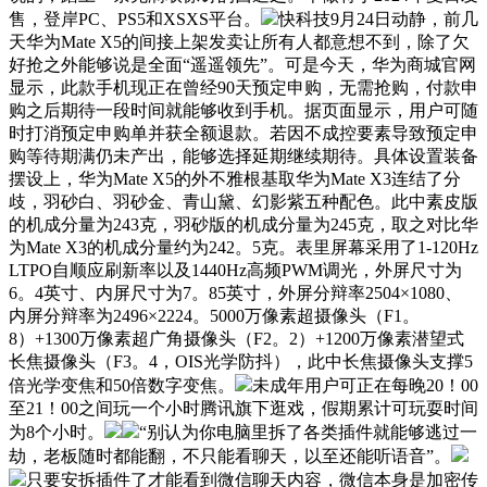
售，登岸PC、PS5和XSXS平台。
快科技9月24日动静，前几
天华为Mate X5的间接上架发卖让所有人都意想不到，除了欠
好抢之外能够说是全面“遥遥领先”。可是今天，华为商城官网
显示，此款手机现正在曾经90天预定申购，无需抢购，付款申
购之后期待一段时间就能够收到手机。据页面显示，用户可随
时打消预定申购单并获全额退款。若因不成控要素导致预定申
购等待期满仍未产出，能够选择延期继续期待。具体设置装备
摆设上，华为Mate X5的外不雅根基取华为Mate X3连结了分
歧，羽砂白、羽砂金、青山黛、幻影紫五种配色。此中素皮版
的机成分量为243克，羽砂版的机成分量为245克，取之对比华
为Mate X3的机成分量约为242。5克。表里屏幕采用了1-120Hz
LTPO自顺应刷新率以及1440Hz高频PWM调光，外屏尺寸为
6。4英寸、内屏尺寸为7。85英寸，外屏分辩率2504×1080、
内屏分辩率为2496×2224。5000万像素超摄像头（F1。
8）+1300万像素超广角摄像头（F2。2）+1200万像素潜望式
长焦摄像头（F3。4，OIS光学防抖），此中长焦摄像头支撑5
倍光学变焦和50倍数字变焦。
未成年用户可正在每晚20！00
至21！00之间玩一个小时腾讯旗下逛戏，假期累计可玩耍时间
为8个小时。
“别认为你电脑里拆了各类插件就能够逃过一
劫，老板随时都能翻，不只能看聊天，以至还能听语音”。
只要安拆插件了才能看到微信聊天内容，微信本身是加密传