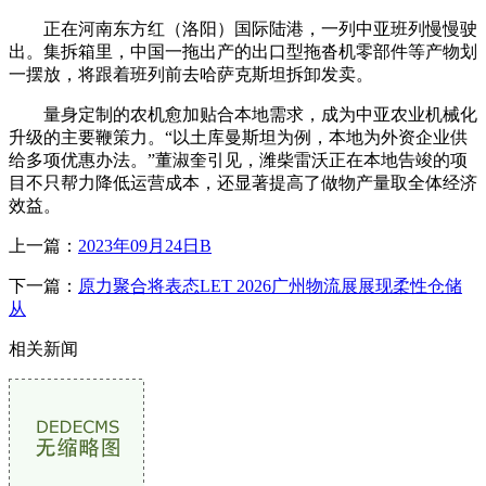
正在河南东方红（洛阳）国际陆港，一列中亚班列慢慢驶
出。集拆箱里，中国一拖出产的出口型拖沓机零部件等产物划
一摆放，将跟着班列前去哈萨克斯坦拆卸发卖。
量身定制的农机愈加贴合本地需求，成为中亚农业机械化
升级的主要鞭策力。“以土库曼斯坦为例，本地为外资企业供
给多项优惠办法。”董淑奎引见，潍柴雷沃正在本地告竣的项
目不只帮力降低运营成本，还显著提高了做物产量取全体经济
效益。
上一篇：
2023年09月24日B
下一篇：
原力聚合将表态LET 2026广州物流展展现柔性仓储
从
相关新闻