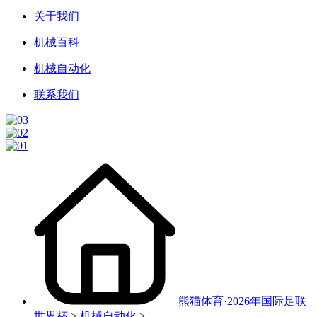
关于我们
机械百科
机械自动化
联系我们
熊猫体育·2026年国际足联
世界杯
>
机械自动化
>