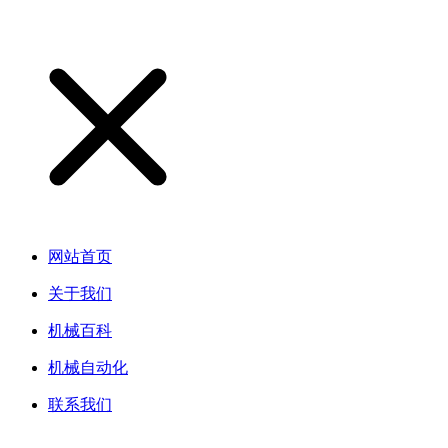
网站首页
关于我们
机械百科
机械自动化
联系我们