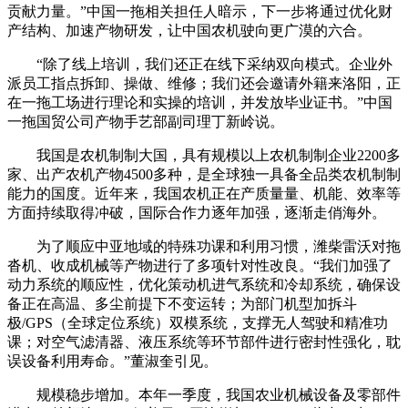
贡献力量。”中国一拖相关担任人暗示，下一步将通过优化财
产结构、加速产物研发，让中国农机驶向更广漠的六合。
“除了线上培训，我们还正在线下采纳双向模式。企业外
派员工指点拆卸、操做、维修；我们还会邀请外籍来洛阳，正
在一拖工场进行理论和实操的培训，并发放毕业证书。”中国
一拖国贸公司产物手艺部副司理丁新岭说。
我国是农机制制大国，具有规模以上农机制制企业2200多
家、出产农机产物4500多种，是全球独一具备全品类农机制制
能力的国度。近年来，我国农机正在产质量量、机能、效率等
方面持续取得冲破，国际合作力逐年加强，逐渐走俏海外。
为了顺应中亚地域的特殊功课和利用习惯，潍柴雷沃对拖
沓机、收成机械等产物进行了多项针对性改良。“我们加强了
动力系统的顺应性，优化策动机进气系统和冷却系统，确保设
备正在高温、多尘前提下不变运转；为部门机型加拆斗
极/GPS（全球定位系统）双模系统，支撑无人驾驶和精准功
课；对空气滤清器、液压系统等环节部件进行密封性强化，耽
误设备利用寿命。”董淑奎引见。
规模稳步增加。本年一季度，我国农业机械设备及零部件