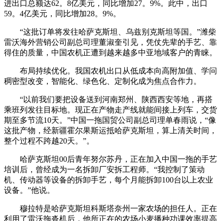
进出口总额达62。8亿美元，同比增加27。9%。此中，出口
59。4亿美元，同比增加28。9%。
“这批订单将发往哈萨克斯坦、乌兹别克斯坦等国。”潍柴
雷沃海外营销公司副总司理董淑奎引见，凭仗先辈的手艺、靠
得住的质量，中国农机正遭到越来越多中亚地域客户的青睐。
布局持续优化。我国农机出口从低成本向高附加值、学问
稠密型改变，智能化、绿色化、定制化成为焦点合作力。
“以前我们要把设备送到河南郑州、陕西西安等地，再搭
乘班列发往目标地。现正在产物走产线就能间接上列车，交货
期至多节流10天。”中国一拖国贸公司副总司理单春雨说，“像
这批产物，经新疆霍尔果斯运抵哈萨克斯坦，算上清关时间，
整个过程不跨越20天。”。
哈萨克斯坦00后青年努尔苏丹，正在加入中国一拖的手艺
培训后，曾经成为一名拆卸厂安拆工程师。“我控制了策动
机、传动器等设备的拆卸手艺，每个月能拆卸100台以上农业
设备。”他说。
穆拉特是哈萨克斯坦科斯塔奈州一家农场的担任人。正在
利用了雷沃拖沓机后，他所正在的农场小麦播种功课效率提高