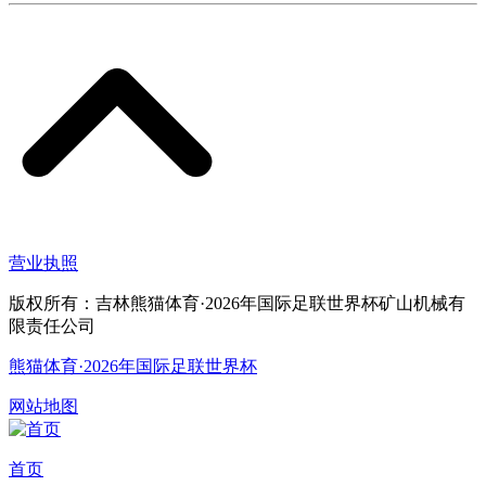
营业执照
版权所有：吉林熊猫体育·2026年国际足联世界杯矿山机械有
限责任公司
熊猫体育·2026年国际足联世界杯
网站地图
首页