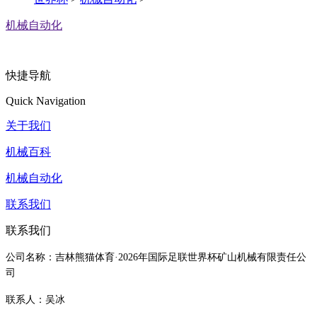
机械自动化
快捷导航
Quick Navigation
关于我们
机械百科
机械自动化
联系我们
联系我们
公司名称：吉林熊猫体育·2026年国际足联世界杯矿山机械有限责任公
司
联系人：吴冰